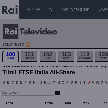
RAIPLAY
TV
RAIPLAY SOUND
NEW
SOLO TESTO
100
101
102
103
110
120
indice
ultim'ora
24 ore
prima
primo piano
politica
www.servizitelevideo.rai.it
Lavoro
Cinema
Prima serata Tv
Almanacco
Raga
Titoli FTSE Italia All-Share
A
B
C
D
E
F
G
H
I
J
K
L
M
N
O
P
Q
R
S
T
U
V
W
X
Y
Titoli
Uffic.
Min
Max
Flas