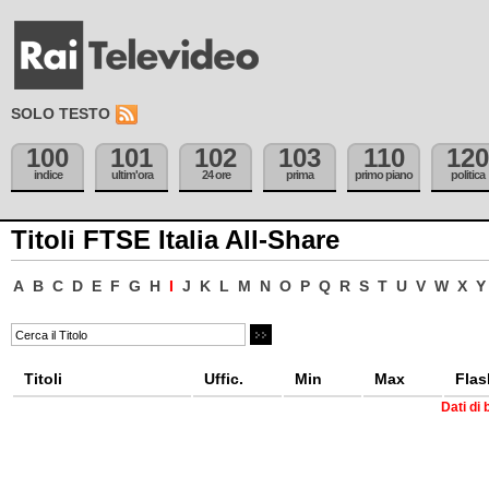
SOLO TESTO
100
101
102
103
110
120
indice
ultim'ora
24 ore
prima
primo piano
politica
Titoli FTSE Italia All-Share
A
B
C
D
E
F
G
H
I
J
K
L
M
N
O
P
Q
R
S
T
U
V
W
X
Y
Titoli
Uffic.
Min
Max
Flas
Dati di 