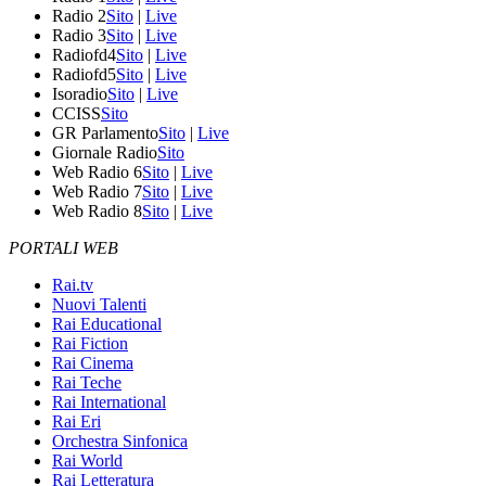
Radio 2
Sito
|
Live
Radio 3
Sito
|
Live
Radiofd4
Sito
|
Live
Radiofd5
Sito
|
Live
Isoradio
Sito
|
Live
CCISS
Sito
GR Parlamento
Sito
|
Live
Giornale Radio
Sito
Web Radio 6
Sito
|
Live
Web Radio 7
Sito
|
Live
Web Radio 8
Sito
|
Live
PORTALI WEB
Rai.tv
Nuovi Talenti
Rai Educational
Rai Fiction
Rai Cinema
Rai Teche
Rai International
Rai Eri
Orchestra Sinfonica
Rai World
Rai Letteratura