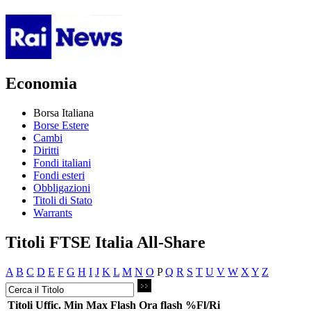
Economia
Borsa Italiana
Borse Estere
Cambi
Diritti
Fondi italiani
Fondi esteri
Obbligazioni
Titoli di Stato
Warrants
Titoli FTSE Italia All-Share
A
B
C
D
E
F
G
H
I
J
K
L
M
N
O
P
Q
R
S
T
U
V
W
X
Y
Z
Titoli
Uffic.
Min
Max
Flash
Ora flash
%Fl/Ri