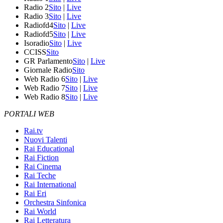
Radio 2
Sito
|
Live
Radio 3
Sito
|
Live
Radiofd4
Sito
|
Live
Radiofd5
Sito
|
Live
Isoradio
Sito
|
Live
CCISS
Sito
GR Parlamento
Sito
|
Live
Giornale Radio
Sito
Web Radio 6
Sito
|
Live
Web Radio 7
Sito
|
Live
Web Radio 8
Sito
|
Live
PORTALI WEB
Rai.tv
Nuovi Talenti
Rai Educational
Rai Fiction
Rai Cinema
Rai Teche
Rai International
Rai Eri
Orchestra Sinfonica
Rai World
Rai Letteratura