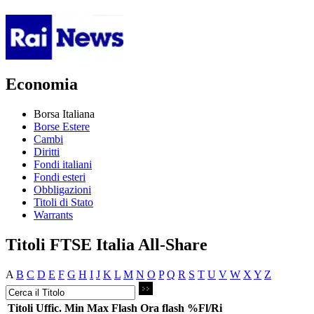
Economia
Borsa Italiana
Borse Estere
Cambi
Diritti
Fondi italiani
Fondi esteri
Obbligazioni
Titoli di Stato
Warrants
Titoli FTSE Italia All-Share
A
B
C
D
E
F
G
H
I
J
K
L
M
N
O
P
Q
R
S
T
U
V
W
X
Y
Z
Titoli
Uffic.
Min
Max
Flash
Ora flash
%Fl/Ri