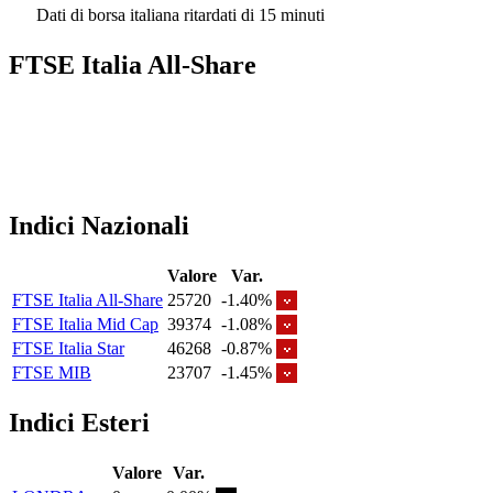
Dati di borsa italiana ritardati di 15 minuti
FTSE Italia All-Share
Indici Nazionali
Valore
Var.
FTSE Italia All-Share
25720
-1.40%
FTSE Italia Mid Cap
39374
-1.08%
FTSE Italia Star
46268
-0.87%
FTSE MIB
23707
-1.45%
Indici Esteri
Valore
Var.