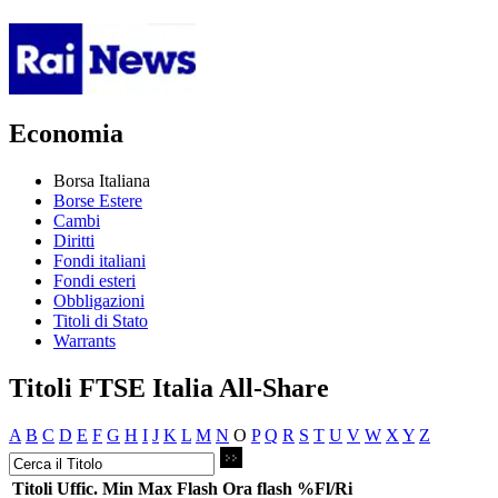
Economia
Borsa Italiana
Borse Estere
Cambi
Diritti
Fondi italiani
Fondi esteri
Obbligazioni
Titoli di Stato
Warrants
Titoli FTSE Italia All-Share
A
B
C
D
E
F
G
H
I
J
K
L
M
N
O
P
Q
R
S
T
U
V
W
X
Y
Z
Titoli
Uffic.
Min
Max
Flash
Ora flash
%Fl/Ri