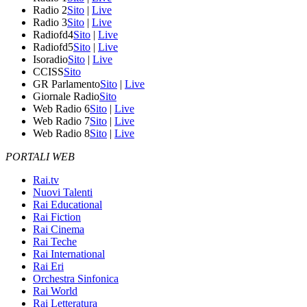
Radio 2
Sito
|
Live
Radio 3
Sito
|
Live
Radiofd4
Sito
|
Live
Radiofd5
Sito
|
Live
Isoradio
Sito
|
Live
CCISS
Sito
GR Parlamento
Sito
|
Live
Giornale Radio
Sito
Web Radio 6
Sito
|
Live
Web Radio 7
Sito
|
Live
Web Radio 8
Sito
|
Live
PORTALI WEB
Rai.tv
Nuovi Talenti
Rai Educational
Rai Fiction
Rai Cinema
Rai Teche
Rai International
Rai Eri
Orchestra Sinfonica
Rai World
Rai Letteratura