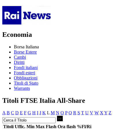
Economia
Borsa Italiana
Borse Estere
Cambi
Diritti
Fondi italiani
Fondi esteri
Obbligazioni
Titoli di Stato
Warrants
Titoli FTSE Italia All-Share
A
B
C
D
E
F
G
H
I
J
K
L
M
N
O
P
Q
R
S
T
U
V
W
X
Y
Z
Titoli
Uffic.
Min
Max
Flash
Ora flash
%Fl/Ri