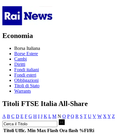
Economia
Borsa Italiana
Borse Estere
Cambi
Diritti
Fondi italiani
Fondi esteri
Obbligazioni
Titoli di Stato
Warrants
Titoli FTSE Italia All-Share
A
B
C
D
E
F
G
H
I
J
K
L
M
N
O
P
Q
R
S
T
U
V
W
X
Y
Z
Titoli
Uffic.
Min
Max
Flash
Ora flash
%Fl/Ri