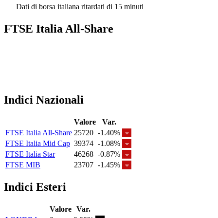
Dati di borsa italiana ritardati di 15 minuti
FTSE Italia All-Share
Indici Nazionali
Valore
Var.
FTSE Italia All-Share
25720
-1.40%
FTSE Italia Mid Cap
39374
-1.08%
FTSE Italia Star
46268
-0.87%
FTSE MIB
23707
-1.45%
Indici Esteri
Valore
Var.