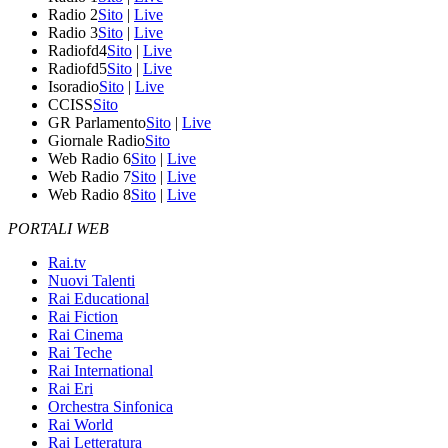
Radio 2
Sito
|
Live
Radio 3
Sito
|
Live
Radiofd4
Sito
|
Live
Radiofd5
Sito
|
Live
Isoradio
Sito
|
Live
CCISS
Sito
GR Parlamento
Sito
|
Live
Giornale Radio
Sito
Web Radio 6
Sito
|
Live
Web Radio 7
Sito
|
Live
Web Radio 8
Sito
|
Live
PORTALI WEB
Rai.tv
Nuovi Talenti
Rai Educational
Rai Fiction
Rai Cinema
Rai Teche
Rai International
Rai Eri
Orchestra Sinfonica
Rai World
Rai Letteratura