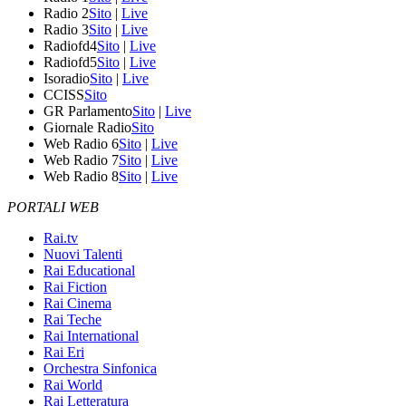
Radio 2
Sito
|
Live
Radio 3
Sito
|
Live
Radiofd4
Sito
|
Live
Radiofd5
Sito
|
Live
Isoradio
Sito
|
Live
CCISS
Sito
GR Parlamento
Sito
|
Live
Giornale Radio
Sito
Web Radio 6
Sito
|
Live
Web Radio 7
Sito
|
Live
Web Radio 8
Sito
|
Live
PORTALI WEB
Rai.tv
Nuovi Talenti
Rai Educational
Rai Fiction
Rai Cinema
Rai Teche
Rai International
Rai Eri
Orchestra Sinfonica
Rai World
Rai Letteratura