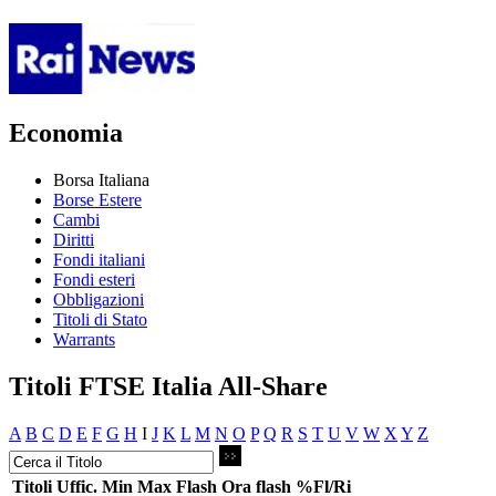
Economia
Borsa Italiana
Borse Estere
Cambi
Diritti
Fondi italiani
Fondi esteri
Obbligazioni
Titoli di Stato
Warrants
Titoli FTSE Italia All-Share
A
B
C
D
E
F
G
H
I
J
K
L
M
N
O
P
Q
R
S
T
U
V
W
X
Y
Z
Titoli
Uffic.
Min
Max
Flash
Ora flash
%Fl/Ri