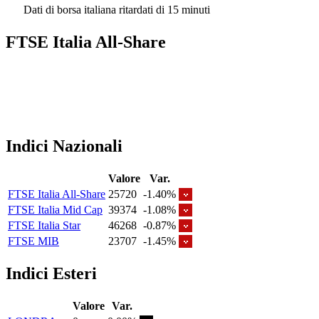
Dati di borsa italiana ritardati di 15 minuti
FTSE Italia All-Share
Indici Nazionali
Valore
Var.
FTSE Italia All-Share
25720
-1.40%
FTSE Italia Mid Cap
39374
-1.08%
FTSE Italia Star
46268
-0.87%
FTSE MIB
23707
-1.45%
Indici Esteri
Valore
Var.