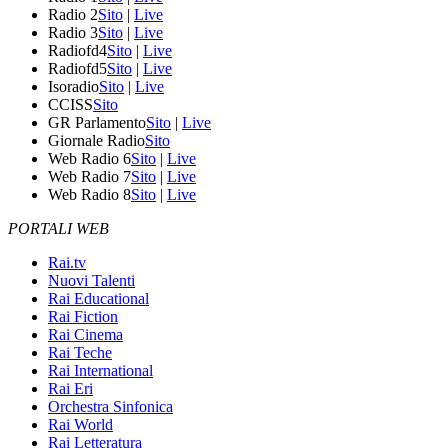
Radio 2
Sito
|
Live
Radio 3
Sito
|
Live
Radiofd4
Sito
|
Live
Radiofd5
Sito
|
Live
Isoradio
Sito
|
Live
CCISS
Sito
GR Parlamento
Sito
|
Live
Giornale Radio
Sito
Web Radio 6
Sito
|
Live
Web Radio 7
Sito
|
Live
Web Radio 8
Sito
|
Live
PORTALI WEB
Rai.tv
Nuovi Talenti
Rai Educational
Rai Fiction
Rai Cinema
Rai Teche
Rai International
Rai Eri
Orchestra Sinfonica
Rai World
Rai Letteratura