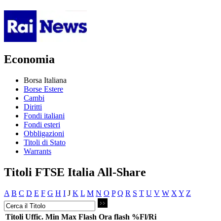
Economia
Borsa Italiana
Borse Estere
Cambi
Diritti
Fondi italiani
Fondi esteri
Obbligazioni
Titoli di Stato
Warrants
Titoli FTSE Italia All-Share
A
B
C
D
E
F
G
H
I
J
K
L
M
N
O
P
Q
R
S
T
U
V
W
X
Y
Z
Titoli
Uffic.
Min
Max
Flash
Ora flash
%Fl/Ri