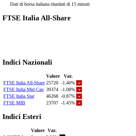
Dati di borsa italiana ritardati di 15 minuti
FTSE Italia All-Share
Indici Nazionali
Valore
Var.
FTSE Italia All-Share
25720
-1.40%
FTSE Italia Mid Cap
39374
-1.08%
FTSE Italia Star
46268
-0.87%
FTSE MIB
23707
-1.45%
Indici Esteri
Valore
Var.