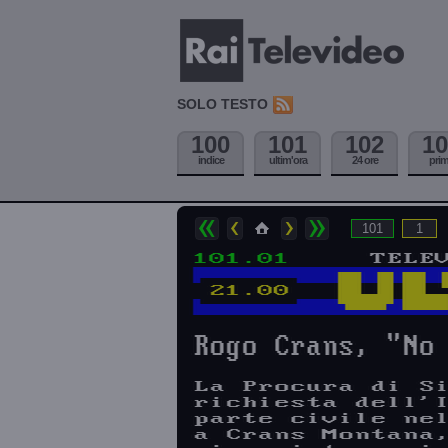
SOLO TESTO
100
101
102
10
indice
ultim'ora
24 ore
pri