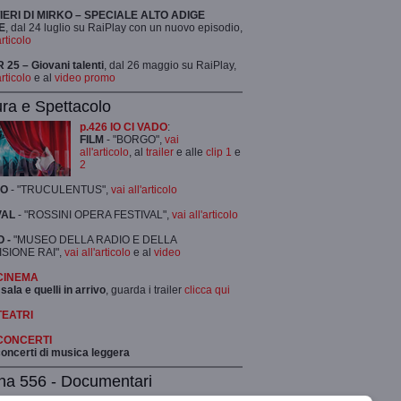
TIERI DI MIRKO – SPECIALE ALTO ADIGE
E
, dal 24 luglio su RaiPlay con un nuovo episodio,
articolo
25 – Giovani talenti
, dal 26 maggio su RaiPlay,
articolo
e al
video promo
ura e Spettacolo
p.426 IO CI VADO
:
FILM
- "BORGO",
vai
all'articolo
, al
trailer
e alle
clip 1
e
2
RO
- "TRUCULENTUS",
vai all'articolo
VAL
- "ROSSINI OPERA FESTIVAL",
vai all'articolo
 -
"MUSEO DELLA RADIO E DELLA
ISIONE RAI",
vai all'articolo
e al
video
 CINEMA
 sala e quelli in arrivo
, guarda i trailer
clicca qui
TEATRI
 CONCERTI
 concerti di musica leggera
na 556 - Documentari