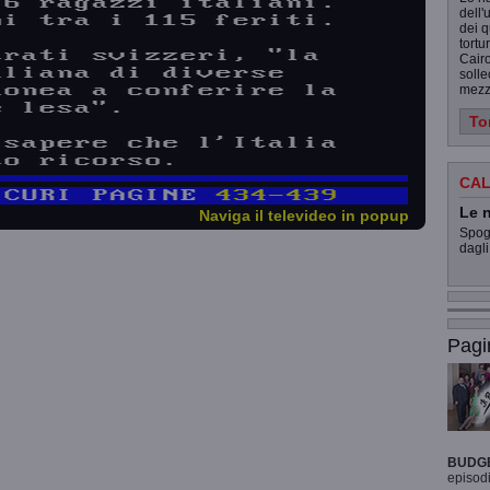
dell'
dei q
tortu
Cairo
solle
mezz
To
CAL
Le n
Naviga il televideo in popup
Spogl
dagli
Pagi
BUDG
episodi