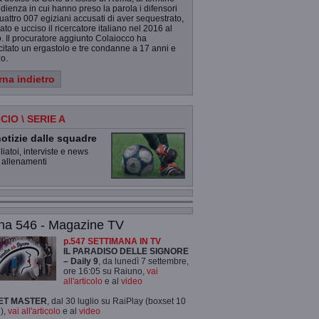
udienza in cui hanno preso la parola i difensori
uattro 007 egiziani accusati di aver sequestrato,
rato e ucciso il ricercatore italiano nel 2016 al
. Il procuratore aggiunto Colaiocco ha
citato un ergastolo e tre condanne a 17 anni e
o.
rna indietro
CIO \ SERIE A
otizie dalle squadre
iatoi, interviste e news
 allenamenti
na 546 - Magazine TV
p.547 SETTIMANA IN TV
IL PARADISO DELLE SIGNORE
– Daily 9
, da lunedì 7 settembre,
ore 16:05 su Raiuno,
vai
all'articolo
e al
video
ET MASTER
, dal 30 luglio su RaiPlay (boxset 10
),
vai all'articolo
e al
video