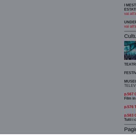
I MES
ESTAT
vai all'
UNDER 
vai all'
Cult
TEAT
FESTI
MUSEO
TELEV
p.567
Film in
p.576 
p.583
Tutti i
Pagi