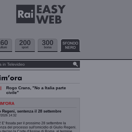
160
200
300
ulture
sport
borsa
|
Rogo Crans, "No a Italia parte
civile"
IM'ORA
 Regeni, sentenza il 28 settembre
/2026 14:32
 E' fissata per il prossimo 28 settembre la
nza del processo sull'omicidio di Giulio Regeni.
 deciso la Corte d'Assise di Roma, al termine