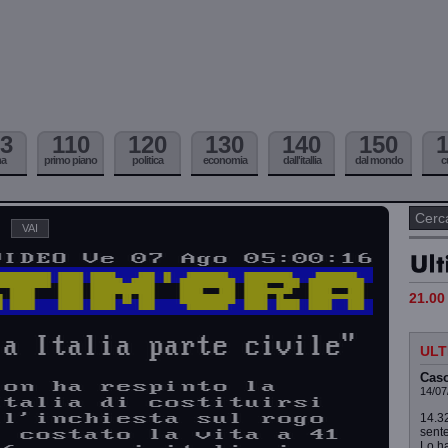
3
110
120
130
140
150
ma
primo piano
politica
economia
dall'itallia
dal mondo
c
21.00 
ULT
Caso
14/07
14.32
sente
Lo ha