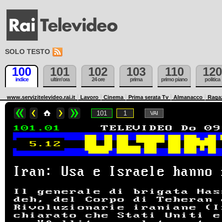
SOLO TESTO
100
101
102
103
110
120
indice
ultim'ora
24 ore
prima
primo piano
politica
www.servizitelevideo.rai.it
Lavoro
Cinema
Prima serata Tv
Almanacco
Raga