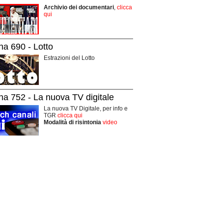
Archivio dei documentari
,
clicca
qui
na 690 - Lotto
Estrazioni del Lotto
na 752 - La nuova TV digitale
La nuova TV Digitale, per info e
TGR
clicca qui
Modalità di risintonia
video