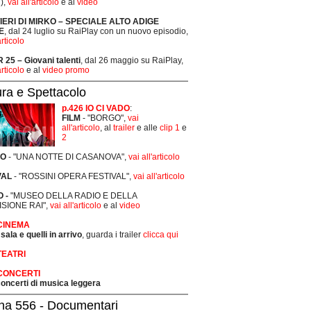
),
vai all'articolo
e al
video
TIERI DI MIRKO – SPECIALE ALTO ADIGE
E
, dal 24 luglio su RaiPlay con un nuovo episodio,
articolo
25 – Giovani talenti
, dal 26 maggio su RaiPlay,
articolo
e al
video promo
ura e Spettacolo
p.426 IO CI VADO
:
FILM
- "BORGO",
vai
all'articolo
, al
trailer
e alle
clip 1
e
2
RO
- "UNA NOTTE DI CASANOVA",
vai all'articolo
VAL
- "ROSSINI OPERA FESTIVAL",
vai all'articolo
 -
"MUSEO DELLA RADIO E DELLA
ISIONE RAI",
vai all'articolo
e al
video
 CINEMA
 sala e quelli in arrivo
, guarda i trailer
clicca qui
TEATRI
 CONCERTI
 concerti di musica leggera
na 556 - Documentari