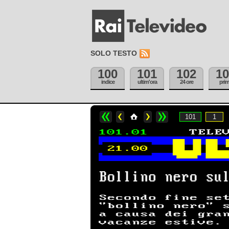
SOLO TESTO
100
101
102
10
indice
ultim'ora
24 ore
pri