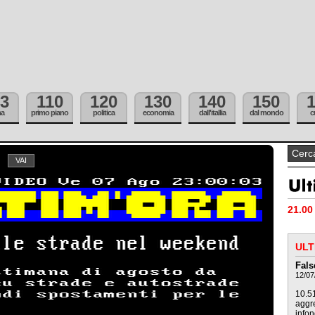
3
110
120
130
140
150
ma
primo piano
politica
economia
dall'itallia
dal mondo
c
21.00 
ULT
Fals
12/07
10.51
aggre
infon