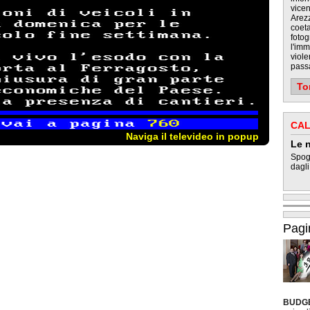
vicen
Arezz
coeta
fotog
l'imm
viole
passa
To
CAL
Naviga il televideo in popup
Le n
Spogl
dagli
Pagi
BUDG