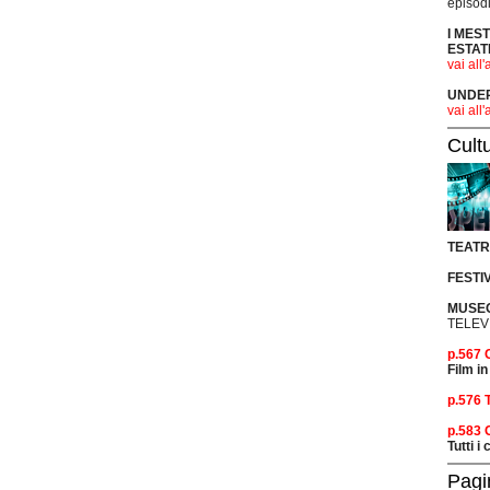
episodi
I MES
ESTAT
vai all'
UNDER 
vai all'
Cult
TEAT
FESTI
MUSEO
TELEV
p.567
Film in
p.576 
p.583
Tutti i
Pagi