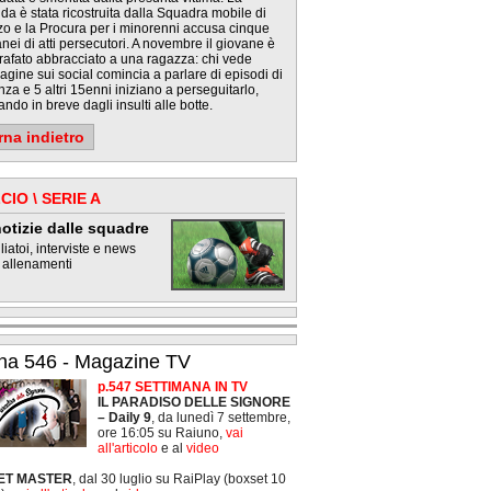
da è stata ricostruita dalla Squadra mobile di
o e la Procura per i minorenni accusa cinque
nei di atti persecutori. A novembre il giovane è
rafato abbracciato a una ragazza: chi vede
agine sui social comincia a parlare di episodi di
nza e 5 altri 15enni iniziano a perseguitarlo,
ndo in breve dagli insulti alle botte.
rna indietro
CIO \ SERIE A
otizie dalle squadre
iatoi, interviste e news
 allenamenti
na 546 - Magazine TV
p.547 SETTIMANA IN TV
IL PARADISO DELLE SIGNORE
– Daily 9
, da lunedì 7 settembre,
ore 16:05 su Raiuno,
vai
all'articolo
e al
video
ET MASTER
, dal 30 luglio su RaiPlay (boxset 10