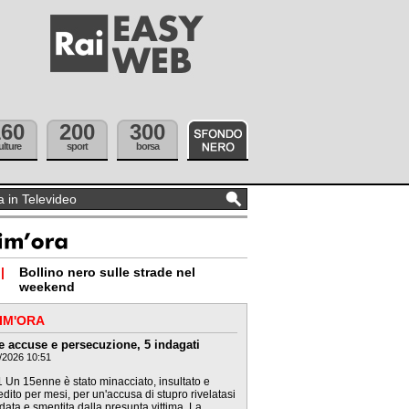
160
200
300
ulture
sport
borsa
|
Bollino nero sulle strade nel
weekend
IM'ORA
e accuse e persecuzione, 5 indagati
/2026 10:51
 Un 15enne è stato minacciato, insultato e
dito per mesi, per un'accusa di stupro rivelatasi
data e smentita dalla presunta vittima. La