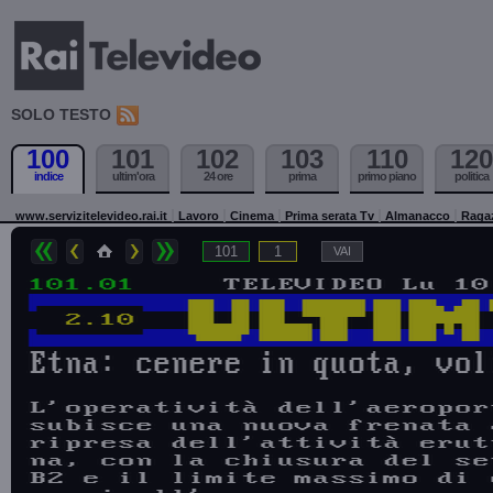
SOLO TESTO
100
101
102
103
110
120
indice
ultim'ora
24 ore
prima
primo piano
politica
www.servizitelevideo.rai.it
Lavoro
Cinema
Prima serata Tv
Almanacco
Raga