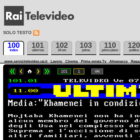
SOLO TESTO
100
101
102
103
110
120
indice
ultim'ora
24 ore
prima
primo piano
politica
www.servizitelevideo.rai.it
Lavoro
Cinema
Prima serata Tv
Almanacco
Raga