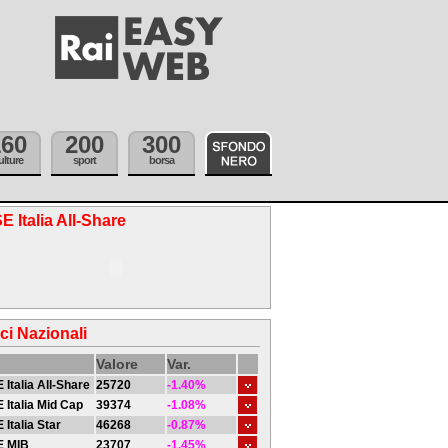
160
200
300
ulture
sport
borsa
E Italia All-Share
ici Nazionali
Valore
Var.
 Italia All-Share
25720
-1.40%
 Italia Mid Cap
39374
-1.08%
 Italia Star
46268
-0.87%
E MIB
23707
-1.45%