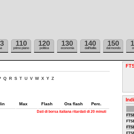
3
110
120
130
140
150
ma
primo piano
politica
economia
dall'itallia
dal mondo
c
FTS
P
Q
R
S
T
U
V
W
X
Y
Z
Ind
in
Max
Flash
Ora flash
Perc.
Dati di borsa italiana ritardati di 20 minuti
FTSE
FTSE
FTSE
FTS