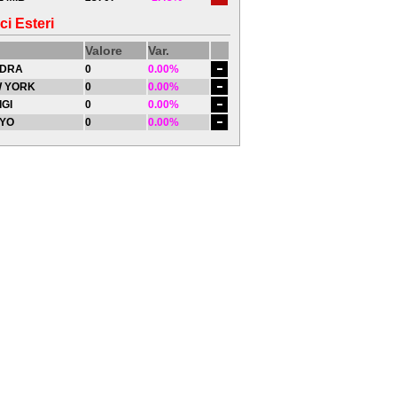
ci Esteri
Valore
Var.
DRA
0
0.00%
 YORK
0
0.00%
IGI
0
0.00%
YO
0
0.00%