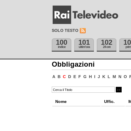
SOLO TESTO
100
101
102
10
indice
ultim'ora
24 ore
pri
Obbligazioni
A
B
C
D
E
F
G
H
I
J
K
L
M
N
O
Nome
Uffic.
M