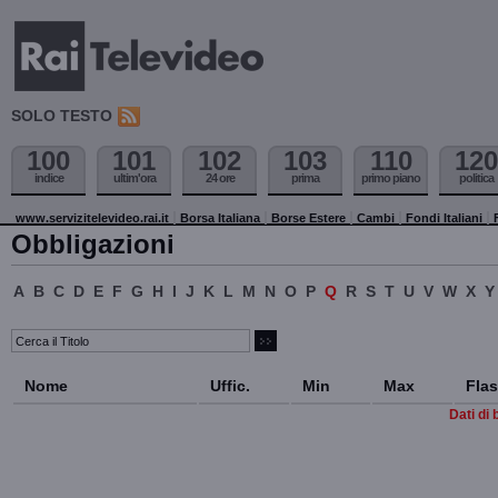
SOLO TESTO
100
101
102
103
110
120
indice
ultim'ora
24 ore
prima
primo piano
politica
www.servizitelevideo.rai.it
Borsa Italiana
Borse Estere
Cambi
Fondi Italiani
Obbligazioni
A
B
C
D
E
F
G
H
I
J
K
L
M
N
O
P
Q
R
S
T
U
V
W
X
Y
Nome
Uffic.
Min
Max
Fla
Dati di 