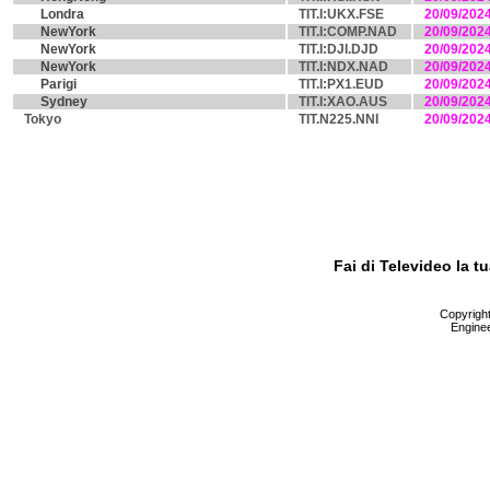
Londra
TIT.I:UKX.FSE
20/09/202
NewYork
TIT.I:COMP.NAD
20/09/202
NewYork
TIT.I:DJI.DJD
20/09/202
NewYork
TIT.I:NDX.NAD
20/09/202
Parigi
TIT.I:PX1.EUD
20/09/202
Sydney
TIT.I:XAO.AUS
20/09/202
Tokyo
TIT.N225.NNI
20/09/202
Fai di Televideo la 
Copyright 
Enginee