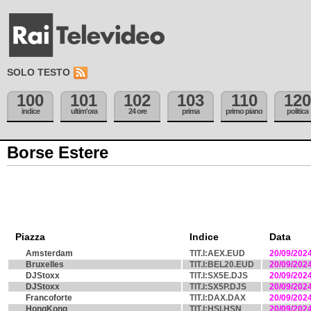
SOLO TESTO
100
101
102
103
110
120
indice
ultim'ora
24 ore
prima
primo piano
politica
Borse Estere
Piazza
Indice
Data
Amsterdam
TIT.I:AEX.EUD
20/09/202
Bruxelles
TIT.I:BEL20.EUD
20/09/202
DJStoxx
TIT.I:SX5E.DJS
20/09/202
DJStoxx
TIT.I:SX5P.DJS
20/09/202
Francoforte
TIT.I:DAX.DAX
20/09/202
HongKong
TIT.I:HSI.HSN
20/09/202