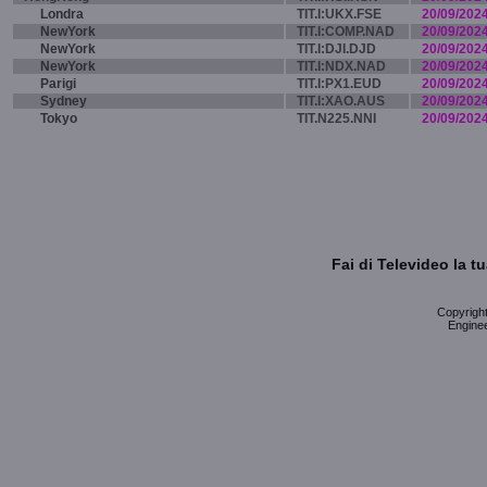
Londra
TIT.I:UKX.FSE
20/09/202
NewYork
TIT.I:COMP.NAD
20/09/202
NewYork
TIT.I:DJI.DJD
20/09/202
NewYork
TIT.I:NDX.NAD
20/09/202
Parigi
TIT.I:PX1.EUD
20/09/202
Sydney
TIT.I:XAO.AUS
20/09/202
Tokyo
TIT.N225.NNI
20/09/202
Fai di Televideo la 
Copyright 
Enginee