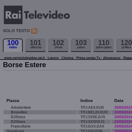
SOLO TESTO
100
101
102
103
110
120
indice
ultim'ora
24 ore
prima
primo piano
politica
www.servizitelevideo.rai.it
Lavoro
Cinema
Prima serata Tv
Almanacco
Raga
Borse Estere
Piazza
Indice
Data
Amsterdam
TIT.I:AEX.EUD
20/09/202
Bruxelles
TIT.I:BEL20.EUD
20/09/202
DJStoxx
TIT.I:SX5E.DJS
20/09/202
DJStoxx
TIT.I:SX5P.DJS
20/09/202
Francoforte
TIT.I:DAX.DAX
20/09/202
HongKong
TIT.I:HSI.HSN
20/09/202