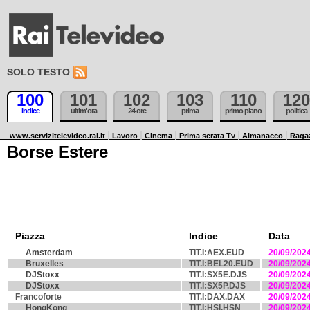
SOLO TESTO
100
101
102
103
110
120
indice
ultim'ora
24 ore
prima
primo piano
politica
www.servizitelevideo.rai.it
Lavoro
Cinema
Prima serata Tv
Almanacco
Raga
Borse Estere
Piazza
Indice
Data
Amsterdam
TIT.I:AEX.EUD
20/09/202
Bruxelles
TIT.I:BEL20.EUD
20/09/202
DJStoxx
TIT.I:SX5E.DJS
20/09/202
DJStoxx
TIT.I:SX5P.DJS
20/09/202
Francoforte
TIT.I:DAX.DAX
20/09/202
HongKong
TIT.I:HSI.HSN
20/09/202