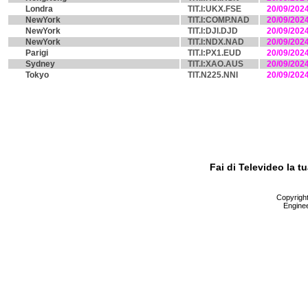
Londra
TIT.I:UKX.FSE
20/09/202
NewYork
TIT.I:COMP.NAD
20/09/202
NewYork
TIT.I:DJI.DJD
20/09/202
NewYork
TIT.I:NDX.NAD
20/09/202
Parigi
TIT.I:PX1.EUD
20/09/202
Sydney
TIT.I:XAO.AUS
20/09/202
Tokyo
TIT.N225.NNI
20/09/202
Fai di Televideo la 
Copyright 
Enginee