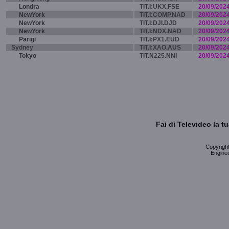
Londra
TIT.I:UKX.FSE
20/09/202
NewYork
TIT.I:COMP.NAD
20/09/202
NewYork
TIT.I:DJI.DJD
20/09/202
NewYork
TIT.I:NDX.NAD
20/09/202
Parigi
TIT.I:PX1.EUD
20/09/202
Sydney
TIT.I:XAO.AUS
20/09/202
Tokyo
TIT.N225.NNI
20/09/202
Fai di Televideo la 
Copyright 
Enginee