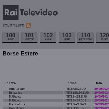
SOLO TESTO
100
101
102
103
110
120
indice
ultim'ora
24 ore
prima
primo piano
politica
Borse Estere
Piazza
Indice
Data
Amsterdam
TIT.I:AEX.EUD
20/09/202
Bruxelles
TIT.I:BEL20.EUD
20/09/202
DJStoxx
TIT.I:SX5E.DJS
20/09/202
DJStoxx
TIT.I:SX5P.DJS
20/09/202
Francoforte
TIT.I:DAX.DAX
20/09/202
HongKong
TIT.I:HSI.HSN
20/09/202