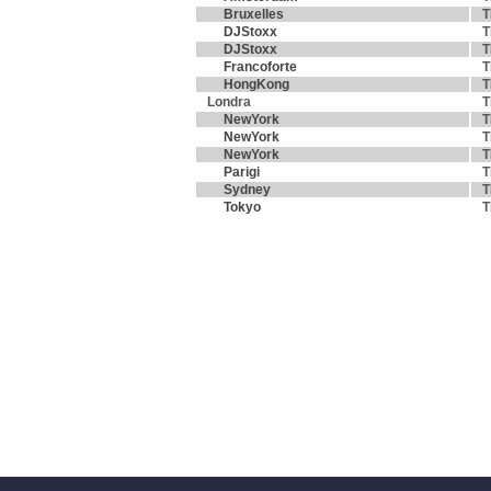
Bruxelles
T
DJStoxx
T
DJStoxx
T
Francoforte
T
HongKong
T
Londra
T
NewYork
T
NewYork
T
NewYork
T
Parigi
T
Sydney
T
Tokyo
T