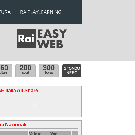
TURA
RAIPLAYLEARNING
160
200
300
ulture
sport
borsa
E Italia All-Share
ici Nazionali
Valore
Var.