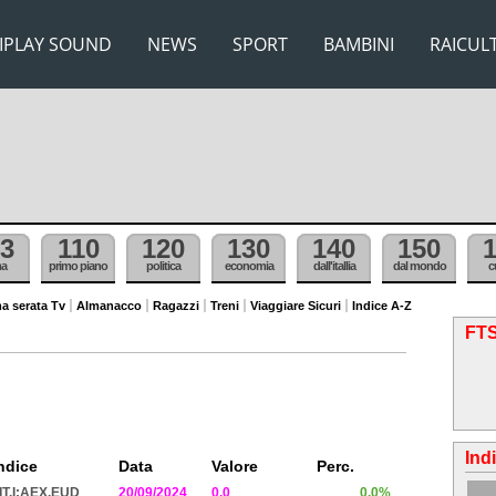
IPLAY SOUND
NEWS
SPORT
BAMBINI
RAICUL
3
110
120
130
140
150
ma
primo piano
politica
economia
dall'itallia
dal mondo
c
a serata Tv
Almanacco
Ragazzi
Treni
Viaggiare Sicuri
Indice A-Z
FTS
Ind
ndice
Data
Valore
Perc.
IT.I:AEX.EUD
20/09/2024
0.0
0.0%