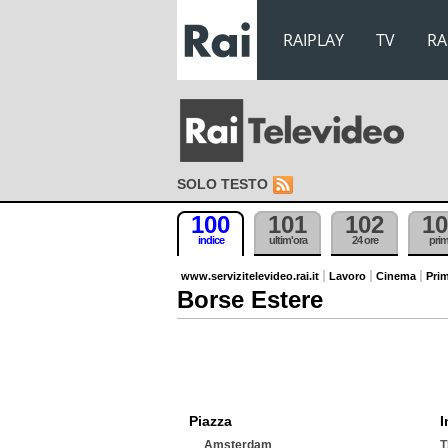
RAIPLAY
TV
RA
SOLO TESTO
100
101
102
10
indice
ultim'ora
24 ore
pri
www.servizitelevideo.rai.it
Lavoro
Cinema
Prim
Borse Estere
Piazza
I
Amsterdam
T