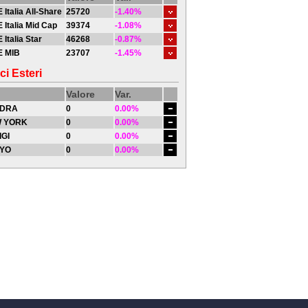
 Italia All-Share
25720
-1.40%
 Italia Mid Cap
39374
-1.08%
 Italia Star
46268
-0.87%
E MIB
23707
-1.45%
ci Esteri
Valore
Var.
DRA
0
0.00%
 YORK
0
0.00%
IGI
0
0.00%
YO
0
0.00%