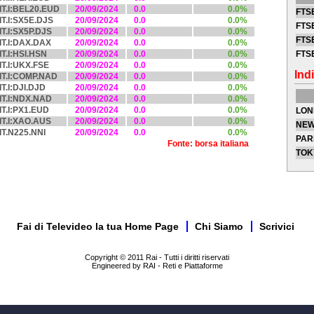
IT.I:BEL20.EUD
20/09/2024
0.0
0.0%
FTSE
IT.I:SX5E.DJS
20/09/2024
0.0
0.0%
FTSE
IT.I:SX5P.DJS
20/09/2024
0.0
0.0%
FTSE
IT.I:DAX.DAX
20/09/2024
0.0
0.0%
IT.I:HSI.HSN
20/09/2024
0.0
0.0%
FTS
IT.I:UKX.FSE
20/09/2024
0.0
0.0%
Indi
IT.I:COMP.NAD
20/09/2024
0.0
0.0%
IT.I:DJI.DJD
20/09/2024
0.0
0.0%
IT.I:NDX.NAD
20/09/2024
0.0
0.0%
IT.I:PX1.EUD
20/09/2024
0.0
0.0%
LON
IT.I:XAO.AUS
20/09/2024
0.0
0.0%
NEW
IT.N225.NNI
20/09/2024
0.0
0.0%
PAR
Fonte: borsa italiana
TOK
Fai di Televideo la tua Home Page
Chi Siamo
Scrivici
Copyright © 2011 Rai - Tutti i diritti riservati
Engineered by RAI - Reti e Piattaforme