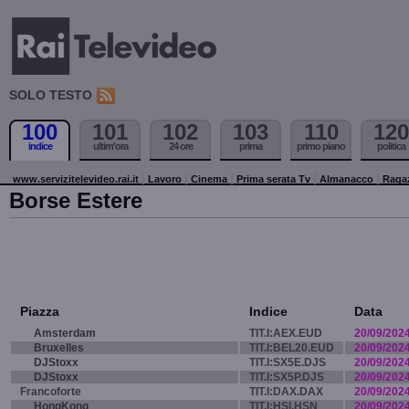
SOLO TESTO
100
101
102
103
110
120
indice
ultim'ora
24 ore
prima
primo piano
politica
www.servizitelevideo.rai.it
Lavoro
Cinema
Prima serata Tv
Almanacco
Raga
Borse Estere
Piazza
Indice
Data
Amsterdam
TIT.I:AEX.EUD
20/09/202
Bruxelles
TIT.I:BEL20.EUD
20/09/202
DJStoxx
TIT.I:SX5E.DJS
20/09/202
DJStoxx
TIT.I:SX5P.DJS
20/09/202
Francoforte
TIT.I:DAX.DAX
20/09/202
HongKong
TIT.I:HSI.HSN
20/09/202