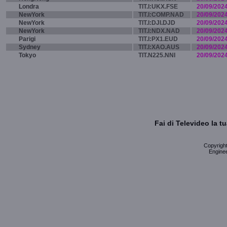
Londra
TIT.I:UKX.FSE
20/09/202
NewYork
TIT.I:COMP.NAD
20/09/202
NewYork
TIT.I:DJI.DJD
20/09/202
NewYork
TIT.I:NDX.NAD
20/09/202
Parigi
TIT.I:PX1.EUD
20/09/202
Sydney
TIT.I:XAO.AUS
20/09/202
Tokyo
TIT.N225.NNI
20/09/202
Fai di Televideo la 
Copyright 
Enginee