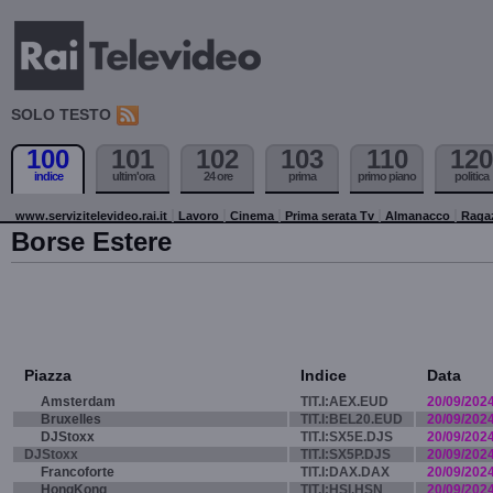
SOLO TESTO
100
101
102
103
110
120
indice
ultim'ora
24 ore
prima
primo piano
politica
www.servizitelevideo.rai.it
Lavoro
Cinema
Prima serata Tv
Almanacco
Raga
Borse Estere
Piazza
Indice
Data
Amsterdam
TIT.I:AEX.EUD
20/09/202
Bruxelles
TIT.I:BEL20.EUD
20/09/202
DJStoxx
TIT.I:SX5E.DJS
20/09/202
DJStoxx
TIT.I:SX5P.DJS
20/09/202
Francoforte
TIT.I:DAX.DAX
20/09/202
HongKong
TIT.I:HSI.HSN
20/09/202