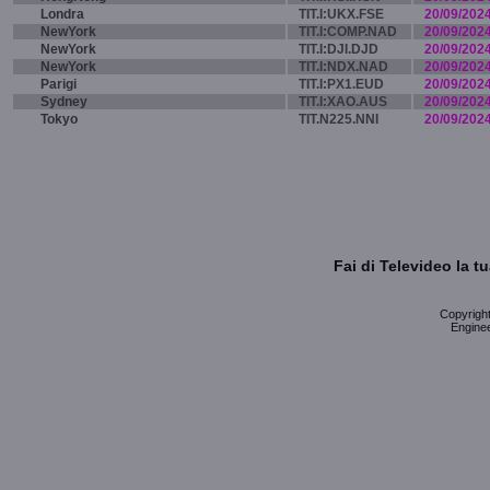
Londra
TIT.I:UKX.FSE
20/09/202
NewYork
TIT.I:COMP.NAD
20/09/202
NewYork
TIT.I:DJI.DJD
20/09/202
NewYork
TIT.I:NDX.NAD
20/09/202
Parigi
TIT.I:PX1.EUD
20/09/202
Sydney
TIT.I:XAO.AUS
20/09/202
Tokyo
TIT.N225.NNI
20/09/202
Fai di Televideo la 
Copyright 
Enginee