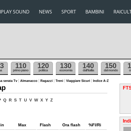
IPLAY SOUND
NEWS
SPORT
BAMBINI
RAICUL
3
110
120
130
140
150
ma
primo piano
politica
economia
dall'itallia
dal mondo
c
a serata Tv
Almanacco
Ragazzi
Treni
Viaggiare Sicuri
Indice A-Z
ap
FTS
P
Q
R
S
T
U
V
W
X
Y
Z
Ind
in
Max
Flash
Ora flash
%Fl/Ri