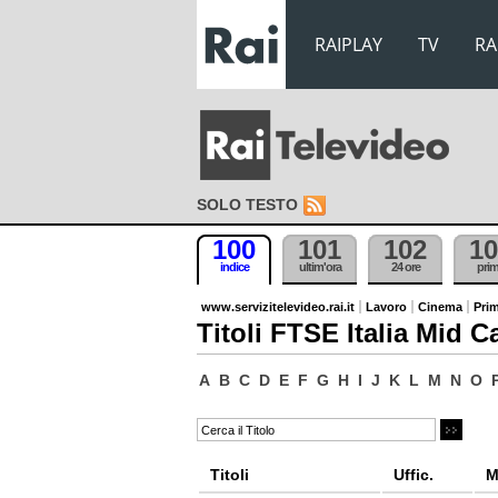
RAIPLAY
TV
RA
SOLO TESTO
100
101
102
10
indice
ultim'ora
24 ore
pri
www.servizitelevideo.rai.it
Lavoro
Cinema
Prim
Titoli FTSE Italia Mid C
A
B
C
D
E
F
G
H
I
J
K
L
M
N
O
Titoli
Uffic.
M