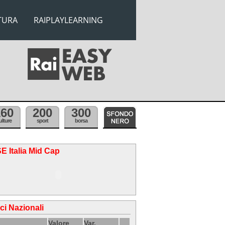
TURA
RAIPLAYLEARNING
160
200
300
ulture
sport
borsa
E Italia Mid Cap
ici Nazionali
Valore
Var.