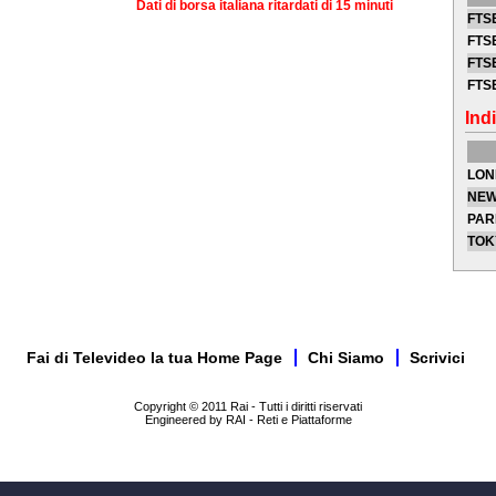
Dati di borsa italiana ritardati di 15 minuti
FTSE
FTSE
FTSE
FTS
Indi
LON
NEW
PAR
TOK
Fai di Televideo la tua Home Page
Chi Siamo
Scrivici
Copyright © 2011 Rai - Tutti i diritti riservati
Engineered by RAI - Reti e Piattaforme