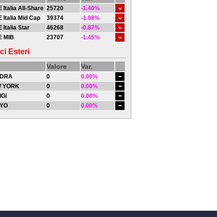
 Italia All-Share
25720
-1.40%
 Italia Mid Cap
39374
-1.08%
 Italia Star
46268
-0.87%
E MIB
23707
-1.45%
ci Esteri
Valore
Var.
DRA
0
0.00%
 YORK
0
0.00%
IGI
0
0.00%
YO
0
0.00%