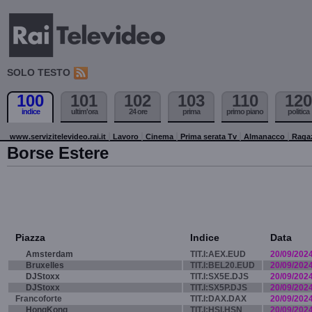
SOLO TESTO
100
101
102
103
110
120
indice
ultim'ora
24 ore
prima
primo piano
politica
www.servizitelevideo.rai.it
Lavoro
Cinema
Prima serata Tv
Almanacco
Raga
Borse Estere
Piazza
Indice
Data
Amsterdam
TIT.I:AEX.EUD
20/09/202
Bruxelles
TIT.I:BEL20.EUD
20/09/202
DJStoxx
TIT.I:SX5E.DJS
20/09/202
DJStoxx
TIT.I:SX5P.DJS
20/09/202
Francoforte
TIT.I:DAX.DAX
20/09/202
HongKong
TIT.I:HSI.HSN
20/09/202