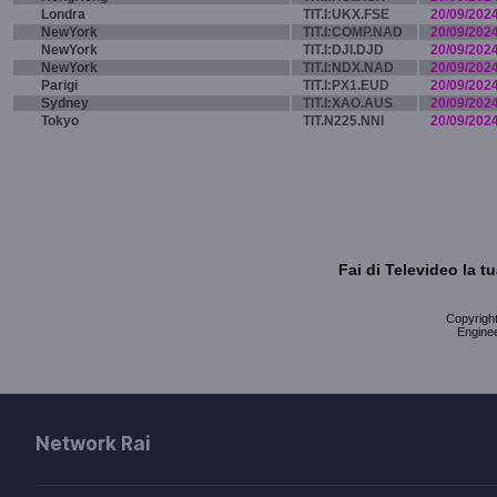
Londra
TIT.I:UKX.FSE
20/09/202
NewYork
TIT.I:COMP.NAD
20/09/202
NewYork
TIT.I:DJI.DJD
20/09/202
NewYork
TIT.I:NDX.NAD
20/09/202
Parigi
TIT.I:PX1.EUD
20/09/202
Sydney
TIT.I:XAO.AUS
20/09/202
Tokyo
TIT.N225.NNI
20/09/202
Fai di Televideo la 
Copyright 
Enginee