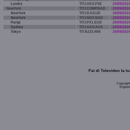
Londra
TIT.I:UKX.FSE
20/09/202
NewYork
TIT.I:COMP.NAD
20/09/202
NewYork
TIT.I:DJI.DJD
20/09/202
NewYork
TIT.I:NDX.NAD
20/09/202
Parigi
TIT.I:PX1.EUD
20/09/202
Sydney
TIT.I:XAO.AUS
20/09/202
Tokyo
TIT.N225.NNI
20/09/202
Fai di Televideo la 
Copyright 
Enginee