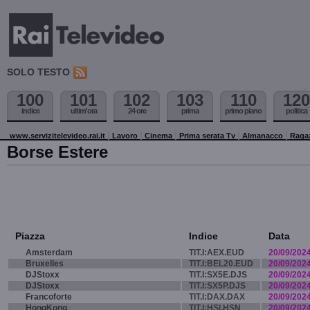
SOLO TESTO
100
101
102
103
110
120
indice
ultim'ora
24 ore
prima
primo piano
politica
www.servizitelevideo.rai.it
Lavoro
Cinema
Prima serata Tv
Almanacco
Raga
Borse Estere
Piazza
Indice
Data
Amsterdam
TIT.I:AEX.EUD
20/09/202
Bruxelles
TIT.I:BEL20.EUD
20/09/202
DJStoxx
TIT.I:SX5E.DJS
20/09/202
DJStoxx
TIT.I:SX5P.DJS
20/09/202
Francoforte
TIT.I:DAX.DAX
20/09/202
HongKong
TIT.I:HSI.HSN
20/09/202