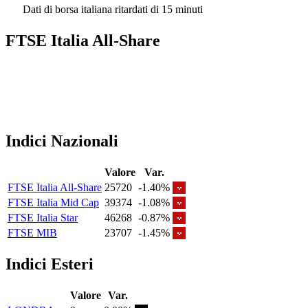
Dati di borsa italiana ritardati di 15 minuti
FTSE Italia All-Share
Indici Nazionali
Valore
Var.
FTSE Italia All-Share
25720
-1.40%
FTSE Italia Mid Cap
39374
-1.08%
FTSE Italia Star
46268
-0.87%
FTSE MIB
23707
-1.45%
Indici Esteri
Valore
Var.