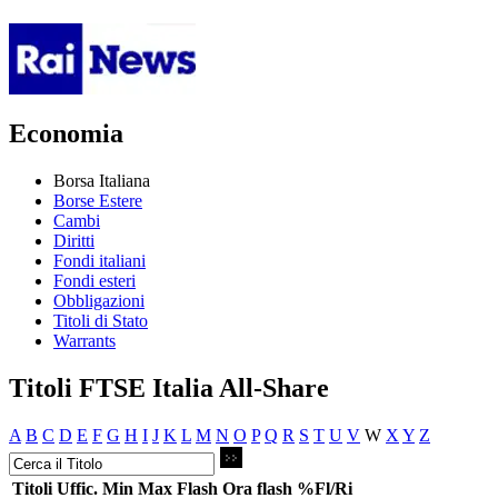
Economia
Borsa Italiana
Borse Estere
Cambi
Diritti
Fondi italiani
Fondi esteri
Obbligazioni
Titoli di Stato
Warrants
Titoli FTSE Italia All-Share
A
B
C
D
E
F
G
H
I
J
K
L
M
N
O
P
Q
R
S
T
U
V
W
X
Y
Z
Titoli
Uffic.
Min
Max
Flash
Ora flash
%Fl/Ri