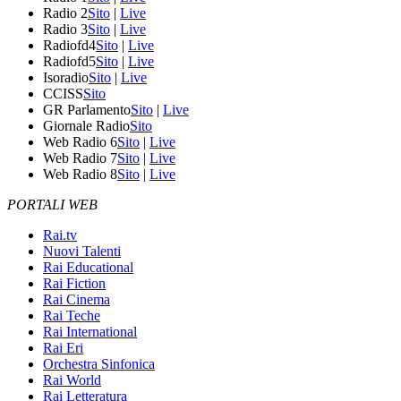
Radio 2
Sito
|
Live
Radio 3
Sito
|
Live
Radiofd4
Sito
|
Live
Radiofd5
Sito
|
Live
Isoradio
Sito
|
Live
CCISS
Sito
GR Parlamento
Sito
|
Live
Giornale Radio
Sito
Web Radio 6
Sito
|
Live
Web Radio 7
Sito
|
Live
Web Radio 8
Sito
|
Live
PORTALI WEB
Rai.tv
Nuovi Talenti
Rai Educational
Rai Fiction
Rai Cinema
Rai Teche
Rai International
Rai Eri
Orchestra Sinfonica
Rai World
Rai Letteratura