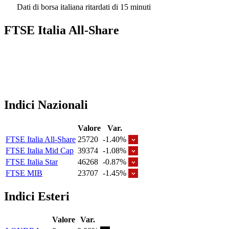
Dati di borsa italiana ritardati di 15 minuti
FTSE Italia All-Share
Indici Nazionali
Valore
Var.
FTSE Italia All-Share
25720
-1.40%
FTSE Italia Mid Cap
39374
-1.08%
FTSE Italia Star
46268
-0.87%
FTSE MIB
23707
-1.45%
Indici Esteri
Valore
Var.