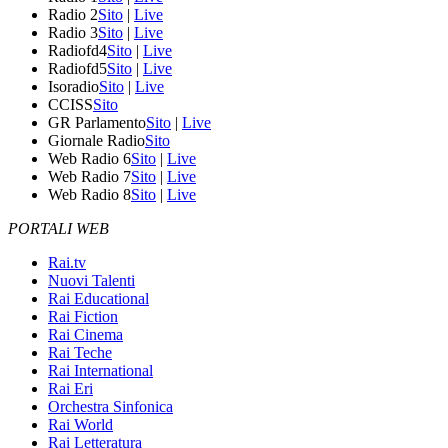
Radio 2
Sito
|
Live
Radio 3
Sito
|
Live
Radiofd4
Sito
|
Live
Radiofd5
Sito
|
Live
Isoradio
Sito
|
Live
CCISS
Sito
GR Parlamento
Sito
|
Live
Giornale Radio
Sito
Web Radio 6
Sito
|
Live
Web Radio 7
Sito
|
Live
Web Radio 8
Sito
|
Live
PORTALI WEB
Rai.tv
Nuovi Talenti
Rai Educational
Rai Fiction
Rai Cinema
Rai Teche
Rai International
Rai Eri
Orchestra Sinfonica
Rai World
Rai Letteratura