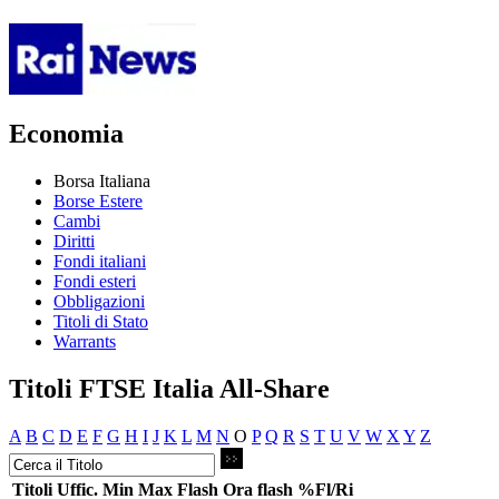
Economia
Borsa Italiana
Borse Estere
Cambi
Diritti
Fondi italiani
Fondi esteri
Obbligazioni
Titoli di Stato
Warrants
Titoli FTSE Italia All-Share
A
B
C
D
E
F
G
H
I
J
K
L
M
N
O
P
Q
R
S
T
U
V
W
X
Y
Z
Titoli
Uffic.
Min
Max
Flash
Ora flash
%Fl/Ri