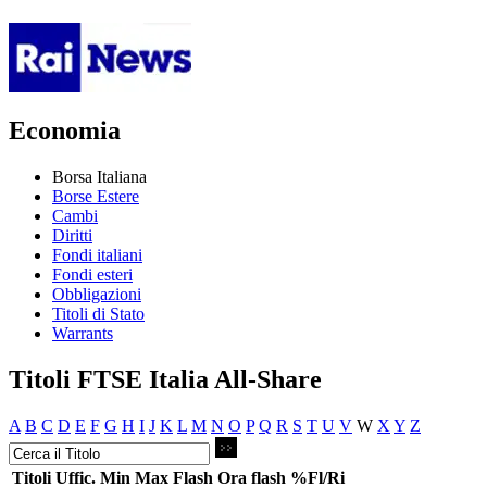
Economia
Borsa Italiana
Borse Estere
Cambi
Diritti
Fondi italiani
Fondi esteri
Obbligazioni
Titoli di Stato
Warrants
Titoli FTSE Italia All-Share
A
B
C
D
E
F
G
H
I
J
K
L
M
N
O
P
Q
R
S
T
U
V
W
X
Y
Z
Titoli
Uffic.
Min
Max
Flash
Ora flash
%Fl/Ri