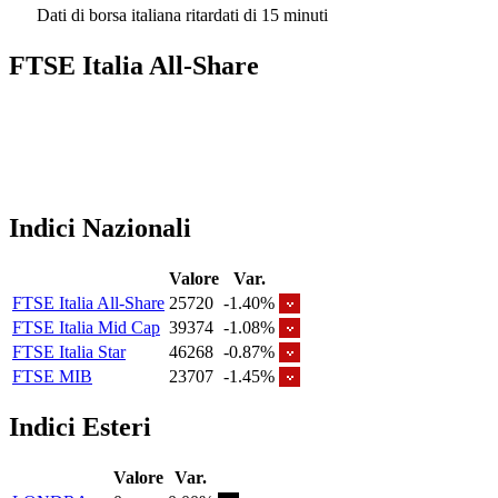
Dati di borsa italiana ritardati di 15 minuti
FTSE Italia All-Share
Indici Nazionali
Valore
Var.
FTSE Italia All-Share
25720
-1.40%
FTSE Italia Mid Cap
39374
-1.08%
FTSE Italia Star
46268
-0.87%
FTSE MIB
23707
-1.45%
Indici Esteri
Valore
Var.