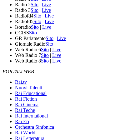
Radio 2
Sito
|
Live
Radio 3
Sito
|
Live
Radiofd4
Sito
|
Live
Radiofd5
Sito
|
Live
Isoradio
Sito
|
Live
CCISS
Sito
GR Parlamento
Sito
|
Live
Giornale Radio
Sito
Web Radio 6
Sito
|
Live
Web Radio 7
Sito
|
Live
Web Radio 8
Sito
|
Live
PORTALI WEB
Rai.tv
Nuovi Talenti
Rai Educational
Rai Fiction
Rai Cinema
Rai Teche
Rai International
Rai Eri
Orchestra Sinfonica
Rai World
Rai Letteratura