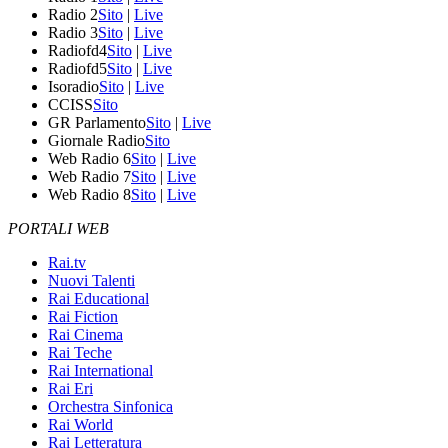
Radio 2
Sito
|
Live
Radio 3
Sito
|
Live
Radiofd4
Sito
|
Live
Radiofd5
Sito
|
Live
Isoradio
Sito
|
Live
CCISS
Sito
GR Parlamento
Sito
|
Live
Giornale Radio
Sito
Web Radio 6
Sito
|
Live
Web Radio 7
Sito
|
Live
Web Radio 8
Sito
|
Live
PORTALI WEB
Rai.tv
Nuovi Talenti
Rai Educational
Rai Fiction
Rai Cinema
Rai Teche
Rai International
Rai Eri
Orchestra Sinfonica
Rai World
Rai Letteratura