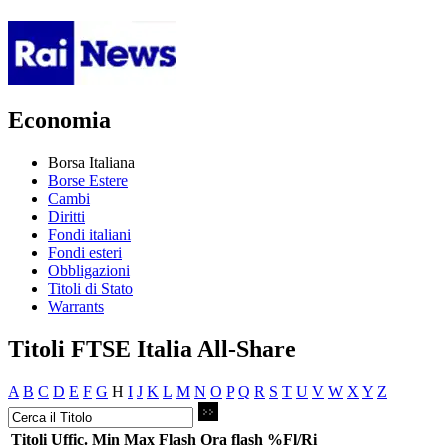
Economia
Borsa Italiana
Borse Estere
Cambi
Diritti
Fondi italiani
Fondi esteri
Obbligazioni
Titoli di Stato
Warrants
Titoli FTSE Italia All-Share
A
B
C
D
E
F
G
H
I
J
K
L
M
N
O
P
Q
R
S
T
U
V
W
X
Y
Z
Titoli
Uffic.
Min
Max
Flash
Ora flash
%Fl/Ri