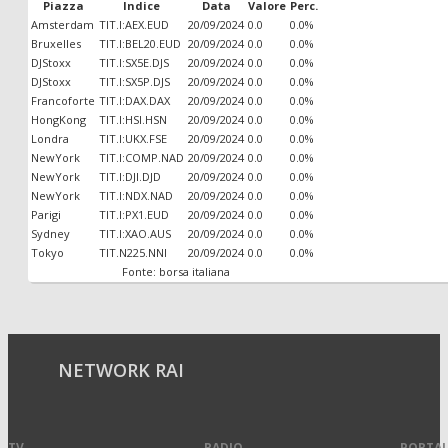
Piazza
Indice
Data
Valore
Perc.
Amsterdam
TIT.I:AEX.EUD
20/09/2024
0.0
0.0%
Bruxelles
TIT.I:BEL20.EUD
20/09/2024
0.0
0.0%
DJStoxx
TIT.I:SX5E.DJS
20/09/2024
0.0
0.0%
DJStoxx
TIT.I:SX5P.DJS
20/09/2024
0.0
0.0%
Francoforte
TIT.I:DAX.DAX
20/09/2024
0.0
0.0%
HongKong
TIT.I:HSI.HSN
20/09/2024
0.0
0.0%
Londra
TIT.I:UKX.FSE
20/09/2024
0.0
0.0%
NewYork
TIT.I:COMP.NAD
20/09/2024
0.0
0.0%
NewYork
TIT.I:DJI.DJD
20/09/2024
0.0
0.0%
NewYork
TIT.I:NDX.NAD
20/09/2024
0.0
0.0%
Parigi
TIT.I:PX1.EUD
20/09/2024
0.0
0.0%
Sydney
TIT.I:XAO.AUS
20/09/2024
0.0
0.0%
Tokyo
TIT.N225.NNI
20/09/2024
0.0
0.0%
Fonte: borsa italiana
NETWORK RAI
TV
RADIO
PORTAL