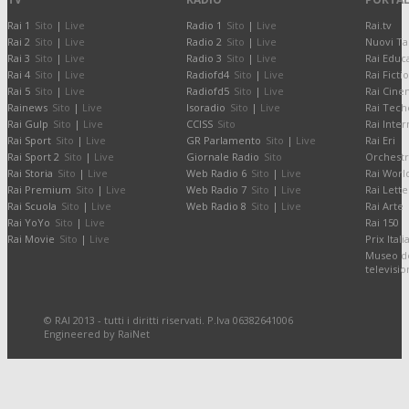
Rai 1
Sito
|
Live
Radio 1
Sito
|
Live
Rai.tv
Rai 2
Sito
|
Live
Radio 2
Sito
|
Live
Nuovi Ta
Rai 3
Sito
|
Live
Radio 3
Sito
|
Live
Rai Educ
Rai 4
Sito
|
Live
Radiofd4
Sito
|
Live
Rai Ficti
Rai 5
Sito
|
Live
Radiofd5
Sito
|
Live
Rai Cine
Rainews
Sito
|
Live
Isoradio
Sito
|
Live
Rai Tech
Rai Gulp
Sito
|
Live
CCISS
Sito
Rai Inter
Rai Sport
Sito
|
Live
GR Parlamento
Sito
|
Live
Rai Eri
Rai Sport 2
Sito
|
Live
Giornale Radio
Sito
Orchestr
Rai Storia
Sito
|
Live
Web Radio 6
Sito
|
Live
Rai Worl
Rai Premium
Sito
|
Live
Web Radio 7
Sito
|
Live
Rai Lette
Rai Scuola
Sito
|
Live
Web Radio 8
Sito
|
Live
Rai Arte
Rai YoYo
Sito
|
Live
Rai 150
Rai Movie
Sito
|
Live
Prix Itali
Museo de
televisi
© RAI 2013 - tutti i diritti riservati. P.Iva 06382641006
Engineered by RaiNet