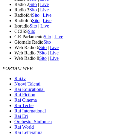
Radio 2
Sito
|
Live
Radio 3
Sito
|
Live
Radiofd4
Sito
|
Live
Radiofd5
Sito
|
Live
Isoradio
Sito
|
Live
CCISS
Sito
GR Parlamento
Sito
|
Live
Giornale Radio
Sito
Web Radio 6
Sito
|
Live
Web Radio 7
Sito
|
Live
Web Radio 8
Sito
|
Live
PORTALI WEB
Rai.tv
Nuovi Talenti
Rai Educational
Rai Fiction
Rai Cinema
Rai Teche
Rai International
Rai Eri
Orchestra Sinfonica
Rai World
Rai Letteratura