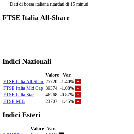
Dati di borsa italiana ritardati di 15 minuti
FTSE Italia All-Share
Indici Nazionali
Valore
Var.
FTSE Italia All-Share
25720
-1.40%
FTSE Italia Mid Cap
39374
-1.08%
FTSE Italia Star
46268
-0.87%
FTSE MIB
23707
-1.45%
Indici Esteri
Valore
Var.