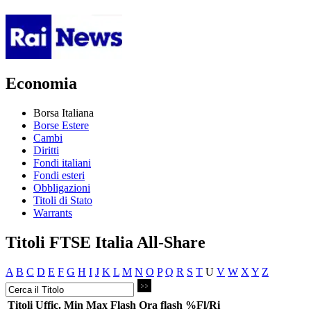
Economia
Borsa Italiana
Borse Estere
Cambi
Diritti
Fondi italiani
Fondi esteri
Obbligazioni
Titoli di Stato
Warrants
Titoli FTSE Italia All-Share
A
B
C
D
E
F
G
H
I
J
K
L
M
N
O
P
Q
R
S
T
U
V
W
X
Y
Z
Titoli
Uffic.
Min
Max
Flash
Ora flash
%Fl/Ri