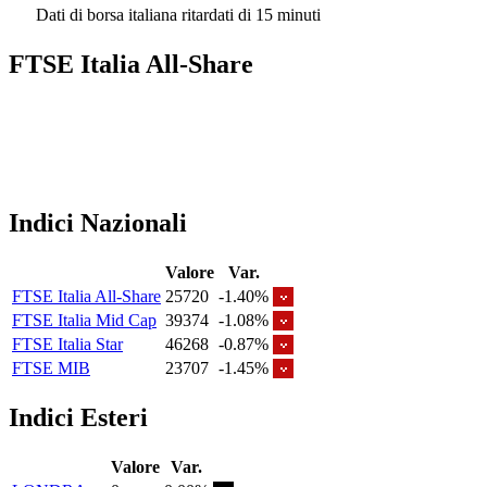
Dati di borsa italiana ritardati di 15 minuti
FTSE Italia All-Share
Indici Nazionali
Valore
Var.
FTSE Italia All-Share
25720
-1.40%
FTSE Italia Mid Cap
39374
-1.08%
FTSE Italia Star
46268
-0.87%
FTSE MIB
23707
-1.45%
Indici Esteri
Valore
Var.