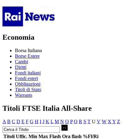
Economia
Borsa Italiana
Borse Estere
Cambi
Diritti
Fondi italiani
Fondi esteri
Obbligazioni
Titoli di Stato
Warrants
Titoli FTSE Italia All-Share
A
B
C
D
E
F
G
H
I
J
K
L
M
N
O
P
Q
R
S
T
U
V
W
X
Y
Z
Titoli
Uffic.
Min
Max
Flash
Ora flash
%Fl/Ri