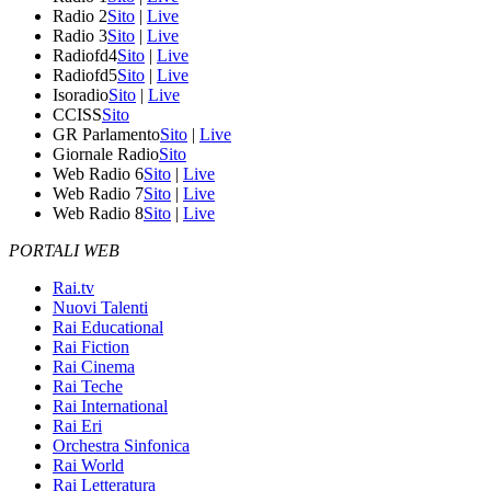
Radio 2
Sito
|
Live
Radio 3
Sito
|
Live
Radiofd4
Sito
|
Live
Radiofd5
Sito
|
Live
Isoradio
Sito
|
Live
CCISS
Sito
GR Parlamento
Sito
|
Live
Giornale Radio
Sito
Web Radio 6
Sito
|
Live
Web Radio 7
Sito
|
Live
Web Radio 8
Sito
|
Live
PORTALI WEB
Rai.tv
Nuovi Talenti
Rai Educational
Rai Fiction
Rai Cinema
Rai Teche
Rai International
Rai Eri
Orchestra Sinfonica
Rai World
Rai Letteratura