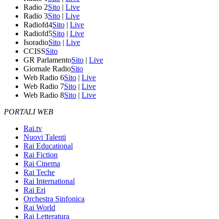
Radio 2
Sito
|
Live
Radio 3
Sito
|
Live
Radiofd4
Sito
|
Live
Radiofd5
Sito
|
Live
Isoradio
Sito
|
Live
CCISS
Sito
GR Parlamento
Sito
|
Live
Giornale Radio
Sito
Web Radio 6
Sito
|
Live
Web Radio 7
Sito
|
Live
Web Radio 8
Sito
|
Live
PORTALI WEB
Rai.tv
Nuovi Talenti
Rai Educational
Rai Fiction
Rai Cinema
Rai Teche
Rai International
Rai Eri
Orchestra Sinfonica
Rai World
Rai Letteratura