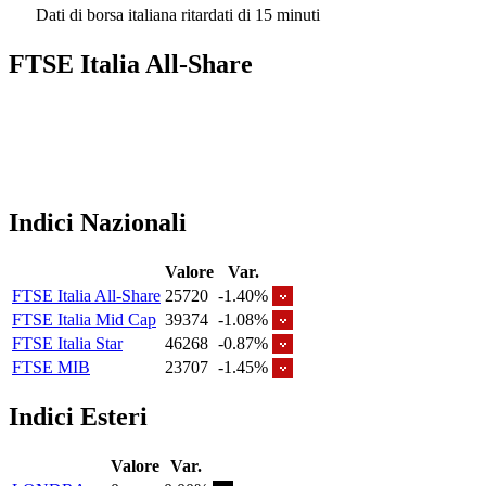
Dati di borsa italiana ritardati di 15 minuti
FTSE Italia All-Share
Indici Nazionali
Valore
Var.
FTSE Italia All-Share
25720
-1.40%
FTSE Italia Mid Cap
39374
-1.08%
FTSE Italia Star
46268
-0.87%
FTSE MIB
23707
-1.45%
Indici Esteri
Valore
Var.