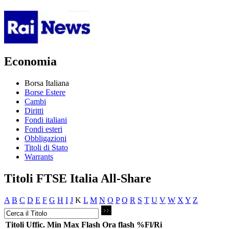
Economia
Borsa Italiana
Borse Estere
Cambi
Diritti
Fondi italiani
Fondi esteri
Obbligazioni
Titoli di Stato
Warrants
Titoli FTSE Italia All-Share
A
B
C
D
E
F
G
H
I
J
K
L
M
N
O
P
Q
R
S
T
U
V
W
X
Y
Z
Titoli
Uffic.
Min
Max
Flash
Ora flash
%Fl/Ri