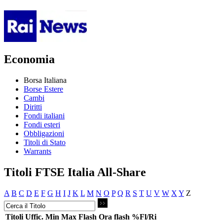
Economia
Borsa Italiana
Borse Estere
Cambi
Diritti
Fondi italiani
Fondi esteri
Obbligazioni
Titoli di Stato
Warrants
Titoli FTSE Italia All-Share
A
B
C
D
E
F
G
H
I
J
K
L
M
N
O
P
Q
R
S
T
U
V
W
X
Y
Z
Titoli
Uffic.
Min
Max
Flash
Ora flash
%Fl/Ri