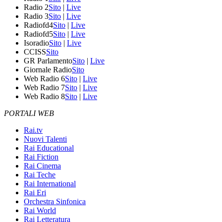
Radio 2
Sito
|
Live
Radio 3
Sito
|
Live
Radiofd4
Sito
|
Live
Radiofd5
Sito
|
Live
Isoradio
Sito
|
Live
CCISS
Sito
GR Parlamento
Sito
|
Live
Giornale Radio
Sito
Web Radio 6
Sito
|
Live
Web Radio 7
Sito
|
Live
Web Radio 8
Sito
|
Live
PORTALI WEB
Rai.tv
Nuovi Talenti
Rai Educational
Rai Fiction
Rai Cinema
Rai Teche
Rai International
Rai Eri
Orchestra Sinfonica
Rai World
Rai Letteratura