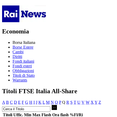
Economia
Borsa Italiana
Borse Estere
Cambi
Diritti
Fondi italiani
Fondi esteri
Obbligazioni
Titoli di Stato
Warrants
Titoli FTSE Italia All-Share
A
B
C
D
E
F
G
H
I
J
K
L
M
N
O
P
Q
R
S
T
U
V
W
X
Y
Z
Titoli
Uffic.
Min
Max
Flash
Ora flash
%Fl/Ri