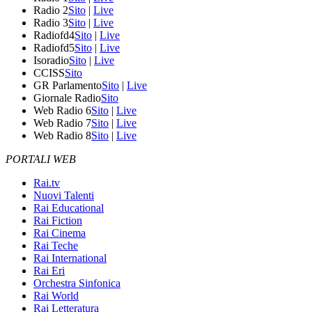
Radio 2
Sito
|
Live
Radio 3
Sito
|
Live
Radiofd4
Sito
|
Live
Radiofd5
Sito
|
Live
Isoradio
Sito
|
Live
CCISS
Sito
GR Parlamento
Sito
|
Live
Giornale Radio
Sito
Web Radio 6
Sito
|
Live
Web Radio 7
Sito
|
Live
Web Radio 8
Sito
|
Live
PORTALI WEB
Rai.tv
Nuovi Talenti
Rai Educational
Rai Fiction
Rai Cinema
Rai Teche
Rai International
Rai Eri
Orchestra Sinfonica
Rai World
Rai Letteratura