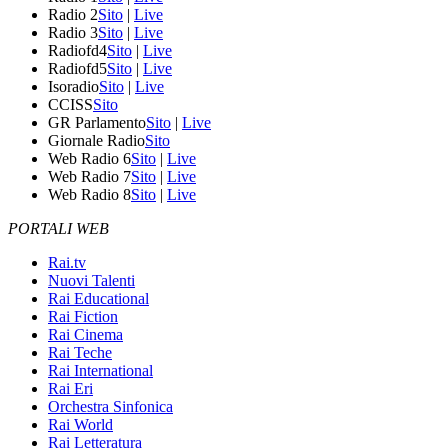
Radio 2
Sito
|
Live
Radio 3
Sito
|
Live
Radiofd4
Sito
|
Live
Radiofd5
Sito
|
Live
Isoradio
Sito
|
Live
CCISS
Sito
GR Parlamento
Sito
|
Live
Giornale Radio
Sito
Web Radio 6
Sito
|
Live
Web Radio 7
Sito
|
Live
Web Radio 8
Sito
|
Live
PORTALI WEB
Rai.tv
Nuovi Talenti
Rai Educational
Rai Fiction
Rai Cinema
Rai Teche
Rai International
Rai Eri
Orchestra Sinfonica
Rai World
Rai Letteratura