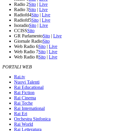
Radio 2
Sito
|
Live
Radio 3
Sito
|
Live
Radiofd4
Sito
|
Live
Radiofd5
Sito
|
Live
Isoradio
Sito
|
Live
CCISS
Sito
GR Parlamento
Sito
|
Live
Giornale Radio
Sito
Web Radio 6
Sito
|
Live
Web Radio 7
Sito
|
Live
Web Radio 8
Sito
|
Live
PORTALI WEB
Rai.tv
Nuovi Talenti
Rai Educational
Rai Fiction
Rai Cinema
Rai Teche
Rai International
Rai Eri
Orchestra Sinfonica
Rai World
Rai Letteratura