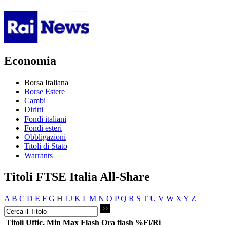
Economia
Borsa Italiana
Borse Estere
Cambi
Diritti
Fondi italiani
Fondi esteri
Obbligazioni
Titoli di Stato
Warrants
Titoli FTSE Italia All-Share
A
B
C
D
E
F
G
H
I
J
K
L
M
N
O
P
Q
R
S
T
U
V
W
X
Y
Z
Titoli
Uffic.
Min
Max
Flash
Ora flash
%Fl/Ri