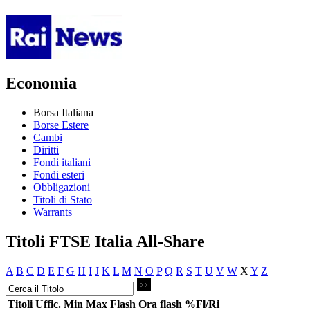
Economia
Borsa Italiana
Borse Estere
Cambi
Diritti
Fondi italiani
Fondi esteri
Obbligazioni
Titoli di Stato
Warrants
Titoli FTSE Italia All-Share
A
B
C
D
E
F
G
H
I
J
K
L
M
N
O
P
Q
R
S
T
U
V
W
X
Y
Z
Titoli
Uffic.
Min
Max
Flash
Ora flash
%Fl/Ri