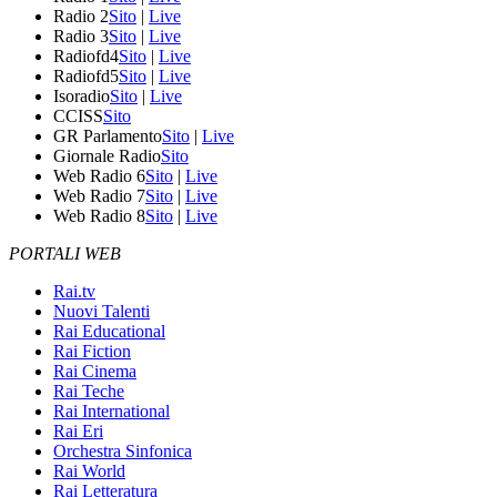
Radio 2
Sito
|
Live
Radio 3
Sito
|
Live
Radiofd4
Sito
|
Live
Radiofd5
Sito
|
Live
Isoradio
Sito
|
Live
CCISS
Sito
GR Parlamento
Sito
|
Live
Giornale Radio
Sito
Web Radio 6
Sito
|
Live
Web Radio 7
Sito
|
Live
Web Radio 8
Sito
|
Live
PORTALI WEB
Rai.tv
Nuovi Talenti
Rai Educational
Rai Fiction
Rai Cinema
Rai Teche
Rai International
Rai Eri
Orchestra Sinfonica
Rai World
Rai Letteratura