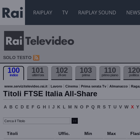
RAIPLAY
TV
RAIPLAY SOUND
NEW
SOLO TESTO
100
101
102
103
110
120
indice
ultim'ora
24 ore
prima
primo piano
politica
www.servizitelevideo.rai.it
Lavoro
Cinema
Prima serata Tv
Almanacco
Raga
Titoli FTSE Italia All-Share
A
B
C
D
E
F
G
H
I
J
K
L
M
N
O
P
Q
R
S
T
U
V
W
X
Y
Titoli
Uffic.
Min
Max
Flas