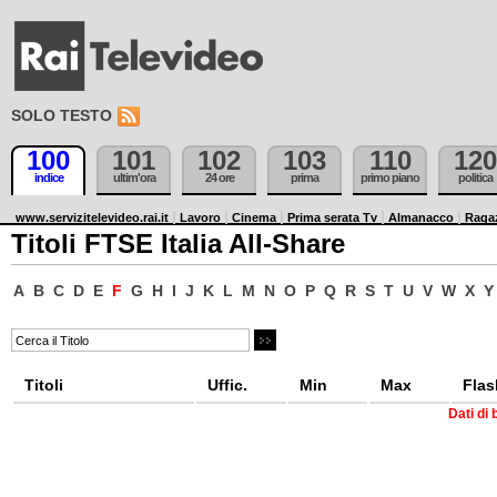
SOLO TESTO
100
101
102
103
110
120
indice
ultim'ora
24 ore
prima
primo piano
politica
www.servizitelevideo.rai.it
Lavoro
Cinema
Prima serata Tv
Almanacco
Raga
Titoli FTSE Italia All-Share
A
B
C
D
E
F
G
H
I
J
K
L
M
N
O
P
Q
R
S
T
U
V
W
X
Y
Titoli
Uffic.
Min
Max
Flas
Dati di 