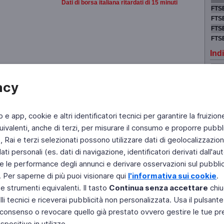
Dati di borsa italiana ritardati di 15 minuti
FTSE
FTSE
FTSE
FTS
Indi
LON
acy
NEW
PAR
TOK
b e app, cookie e altri identificatori tecnici per garantire la fruizion
ivalenti, anche di terzi, per misurare il consumo e proporre pubbli
Rai e terzi selezionati possono utilizzare dati di geolocalizzazione,
 personali (es. dati di navigazione, identificatori derivati dall'auten
Fai di Televideo la tua Home Page
Chi Siamo
Scrivici
e le performance degli annunci e derivare osservazioni sul pubblico
. Per saperne di più puoi visionare qui
l'informativa sui cookie
.
Copyright © 2011 Rai - Tutti i diritti riservati
 e strumenti equivalenti. Il tasto
Continua senza accettare
chiu
Engineered by RAI - Reti e Piattaforme
li tecnici e riceverai pubblicità non personalizzata. Usa il pulsant
 il consenso o revocare quello già prestato ovvero gestire le tue p
positivo in utilizzo.