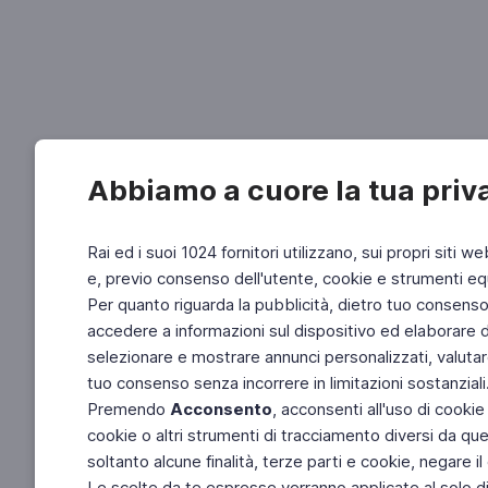
Abbiamo a cuore la tua priv
Rai ed i suoi 1024 fornitori utilizzano, sui propri siti we
e, previo consenso dell'utente, cookie e strumenti equ
Per quanto riguarda la pubblicità, dietro tuo consenso, 
accedere a informazioni sul dispositivo ed elaborare dati
selezionare e mostrare annunci personalizzati, valutar
tuo consenso senza incorrere in limitazioni sostanziali
Premendo
Acconsento
, acconsenti all'uso di cookie
cookie o altri strumenti di tracciamento diversi da quel
soltanto alcune finalità, terze parti e cookie, negare
Le scelte da te espresse verranno applicate al solo dis