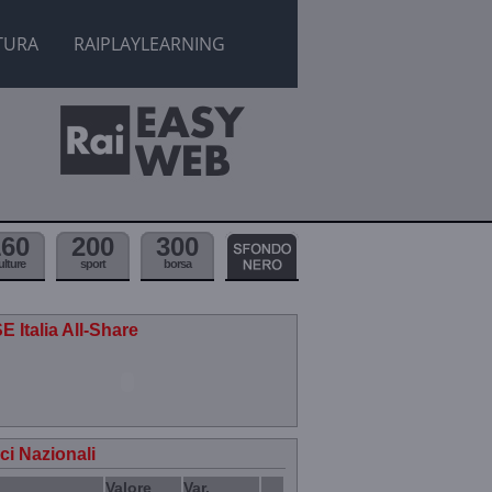
TURA
RAIPLAYLEARNING
160
200
300
ulture
sport
borsa
E Italia All-Share
ici Nazionali
Valore
Var.