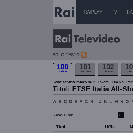
RAIPLAY
TV
RA
SOLO TESTO
100
101
102
10
indice
ultim'ora
24 ore
pri
www.servizitelevideo.rai.it
Lavoro
Cinema
Prim
Titoli FTSE Italia All-Sh
A
B
C
D
E
F
G
H
I
J
K
L
M
N
O
Titoli
Uffic.
M