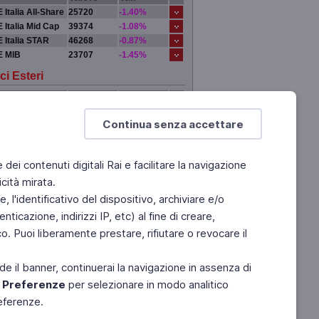
 Italia All-Share
25720
-1.40%
 Italia Mid Cap
39374
-1.08%
 Italia STAR
46268
-0.87%
E MIB
23707
-1.45%
ci Esteri
Valore
Var.
DRA
0
0.00%
Continua senza accettare
 YORK
0
0.00%
IGI
0
0.00%
YO
0
0.00%
e dei contenuti digitali Rai e facilitare la navigazione
cità mirata.
 l'identificativo del dispositivo, archiviare e/o
ticazione, indirizzi IP, etc) al fine di creare,
. Puoi liberamente prestare, rifiutare o revocare il
de il banner, continuerai la navigazione in assenza di
e
Preferenze
per selezionare in modo analitico
referenze.