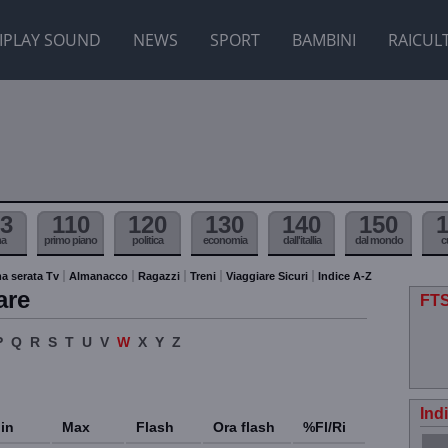
IPLAY SOUND
NEWS
SPORT
BAMBINI
RAICUL
3
110
120
130
140
150
ma
primo piano
politica
economia
dall'itallia
dal mondo
c
a serata Tv
Almanacco
Ragazzi
Treni
Viaggiare Sicuri
Indice A-Z
are
FTS
P
Q
R
S
T
U
V
W
X
Y
Z
Ind
in
Max
Flash
Ora flash
%Fl/Ri