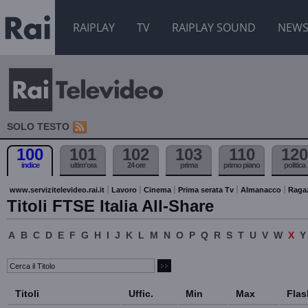
RAIPLAY
TV
RAIPLAY SOUND
NEW
SOLO TESTO
100
101
102
103
110
120
indice
ultim'ora
24 ore
prima
primo piano
politica
www.servizitelevideo.rai.it
Lavoro
Cinema
Prima serata Tv
Almanacco
Raga
Titoli FTSE Italia All-Share
A
B
C
D
E
F
G
H
I
J
K
L
M
N
O
P
Q
R
S
T
U
V
W
X
Y
Titoli
Uffic.
Min
Max
Flas