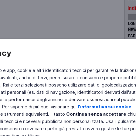
Indi
LON
NEW
PAR
TOK
acy
b e app, cookie e altri identificatori tecnici per garantire la fruizion
Fai di Televideo la tua Home Page
Chi Siamo
Scrivici
ivalenti, anche di terzi, per misurare il consumo e proporre pubbli
Rai e terzi selezionati possono utilizzare dati di geolocalizzazione,
Copyright © 2011 Rai - Tutti i diritti riservati
Engineered by RAI - Reti e Piattaforme
 personali (es. dati di navigazione, identificatori derivati dall'auten
e le performance degli annunci e derivare osservazioni sul pubblico
. Per saperne di più puoi visionare qui
l'informativa sui cookie
.
 e strumenti equivalenti. Il tasto
Continua senza accettare
chiu
li tecnici e riceverai pubblicità non personalizzata. Usa il pulsant
 il consenso o revocare quello già prestato ovvero gestire le tue p
positivo in utilizzo.