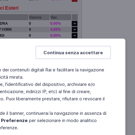
ci Esteri
Valore
Var.
DRA
0
0.00%
 YORK
0
0.00%
IGI
0
0.00%
YO
0
0.00%
Continua senza accettare
e dei contenuti digitali Rai e facilitare la navigazione
cità mirata.
 l'identificativo del dispositivo, archiviare e/o
ticazione, indirizzi IP, etc) al fine di creare,
. Puoi liberamente prestare, rifiutare o revocare il
de il banner, continuerai la navigazione in assenza di
e
Preferenze
per selezionare in modo analitico
referenze.