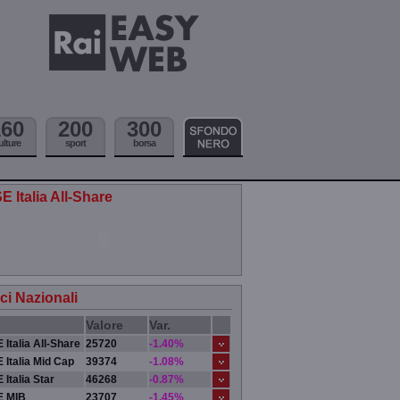
160
200
300
ulture
sport
borsa
E Italia All-Share
ici Nazionali
Valore
Var.
 Italia All-Share
25720
-1.40%
 Italia Mid Cap
39374
-1.08%
 Italia Star
46268
-0.87%
E MIB
23707
-1.45%