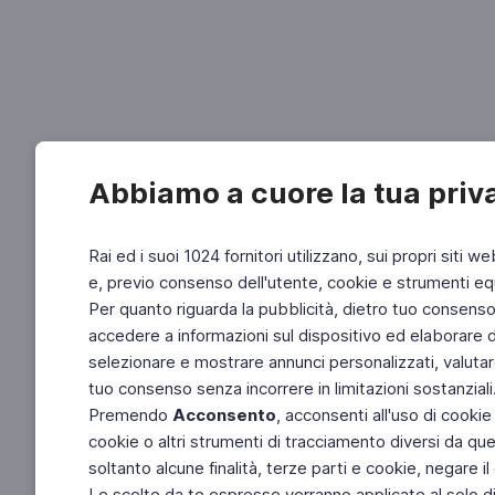
Abbiamo a cuore la tua priv
Rai ed i suoi 1024 fornitori utilizzano, sui propri siti we
e, previo consenso dell'utente, cookie e strumenti equ
Per quanto riguarda la pubblicità, dietro tuo consenso, 
accedere a informazioni sul dispositivo ed elaborare dati
selezionare e mostrare annunci personalizzati, valutar
tuo consenso senza incorrere in limitazioni sostanziali
Premendo
Acconsento
, acconsenti all'uso di cookie
cookie o altri strumenti di tracciamento diversi da quel
soltanto alcune finalità, terze parti e cookie, negare
Le scelte da te espresse verranno applicate al solo dis