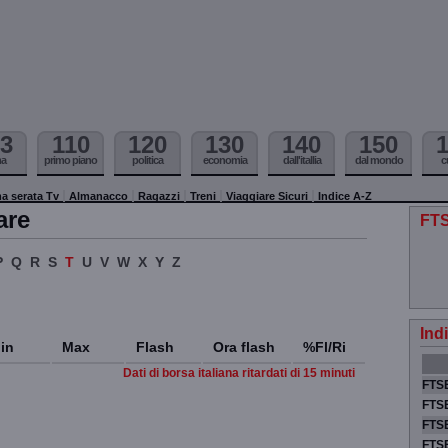
3
110
120
130
140
150
ma
primo piano
politica
economia
dall'itallia
dal mondo
c
a serata Tv
Almanacco
Ragazzi
Treni
Viaggiare Sicuri
Indice A-Z
are
FTS
P
Q
R
S
T
U
V
W
X
Y
Z
Ind
in
Max
Flash
Ora flash
%Fl/Ri
Dati di borsa italiana ritardati di 15 minuti
FTSE
FTSE
FTSE
FTS