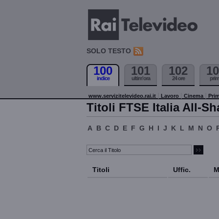
SOLO TESTO
100
101
102
10
indice
ultim'ora
24 ore
pri
www.servizitelevideo.rai.it
Lavoro
Cinema
Prim
Titoli FTSE Italia All-Sh
A
B
C
D
E
F
G
H
I
J
K
L
M
N
O
Titoli
Uffic.
M