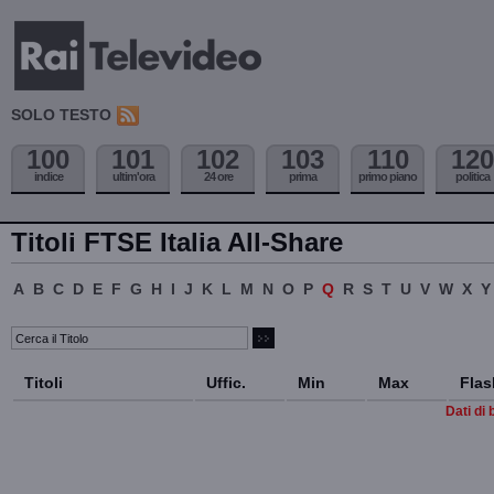
SOLO TESTO
100
101
102
103
110
120
indice
ultim'ora
24 ore
prima
primo piano
politica
Titoli FTSE Italia All-Share
A
B
C
D
E
F
G
H
I
J
K
L
M
N
O
P
Q
R
S
T
U
V
W
X
Y
Titoli
Uffic.
Min
Max
Flas
Dati di 