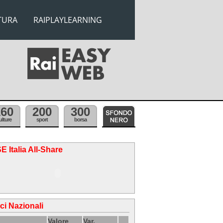
TURA
RAIPLAYLEARNING
160
200
300
ulture
sport
borsa
E Italia All-Share
ici Nazionali
Valore
Var.