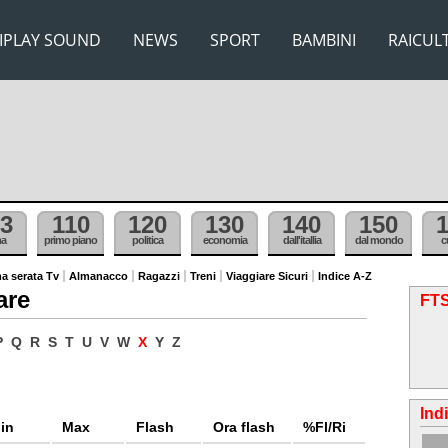
IPLAY SOUND
NEWS
SPORT
BAMBINI
RAICUL
3
110
120
130
140
150
ma
primo piano
politica
economia
dall'itallia
dal mondo
c
a serata Tv
Almanacco
Ragazzi
Treni
Viaggiare Sicuri
Indice A-Z
are
FTS
P
Q
R
S
T
U
V
W
X
Y
Z
Ind
in
Max
Flash
Ora flash
%Fl/Ri