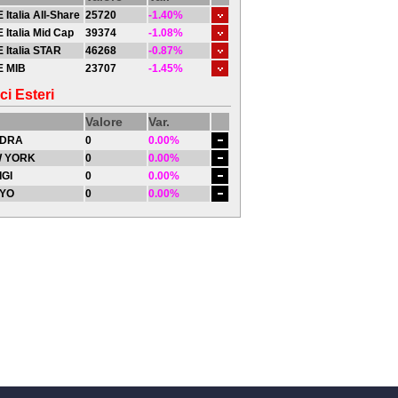
 Italia All-Share
25720
-1.40%
 Italia Mid Cap
39374
-1.08%
 Italia STAR
46268
-0.87%
E MIB
23707
-1.45%
ci Esteri
Valore
Var.
DRA
0
0.00%
 YORK
0
0.00%
IGI
0
0.00%
YO
0
0.00%