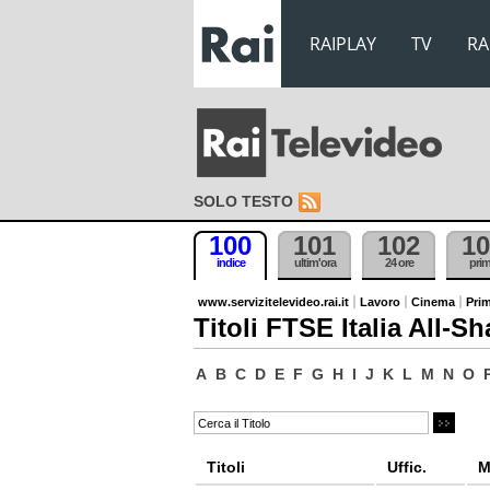
RAIPLAY
TV
RA
SOLO TESTO
100
101
102
10
indice
ultim'ora
24 ore
pri
www.servizitelevideo.rai.it
Lavoro
Cinema
Prim
Titoli FTSE Italia All-Sh
A
B
C
D
E
F
G
H
I
J
K
L
M
N
O
Titoli
Uffic.
M