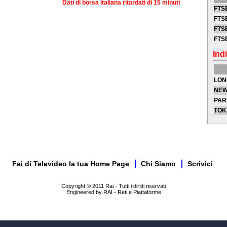
Dati di borsa italiana ritardati di 15 minuti
FTSE
FTSE
FTSE
FTS
Indi
LON
NEW
PAR
TOK
Fai di Televideo la tua Home Page
Chi Siamo
Scrivici
Copyright © 2011 Rai - Tutti i diritti riservati
Engineered by RAI - Reti e Piattaforme