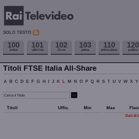
SOLO TESTO
100
101
102
103
110
120
indice
ultim'ora
24 ore
prima
primo piano
politica
Titoli FTSE Italia All-Share
A
B
C
D
E
F
G
H
I
J
K
L
M
N
O
P
Q
R
S
T
U
V
W
X
Y
Titoli
Uffic.
Min
Max
Flas
Dati di 