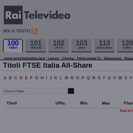
SOLO TESTO
100
101
102
103
110
120
indice
ultim'ora
24 ore
prima
primo piano
politica
www.servizitelevideo.rai.it
Lavoro
Cinema
Prima serata Tv
Almanacco
Raga
Titoli FTSE Italia All-Share
A
B
C
D
E
F
G
H
I
J
K
L
M
N
O
P
Q
R
S
T
U
V
W
X
Y
Titoli
Uffic.
Min
Max
Flas
Dati di 