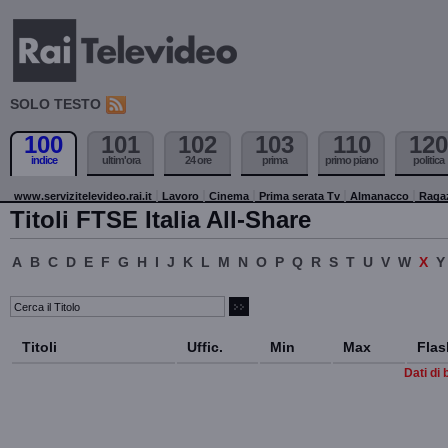
SOLO TESTO
100
101
102
103
110
120
indice
ultim'ora
24 ore
prima
primo piano
politica
www.servizitelevideo.rai.it
Lavoro
Cinema
Prima serata Tv
Almanacco
Raga
Titoli FTSE Italia All-Share
A
B
C
D
E
F
G
H
I
J
K
L
M
N
O
P
Q
R
S
T
U
V
W
X
Y
Titoli
Uffic.
Min
Max
Flas
Dati di 