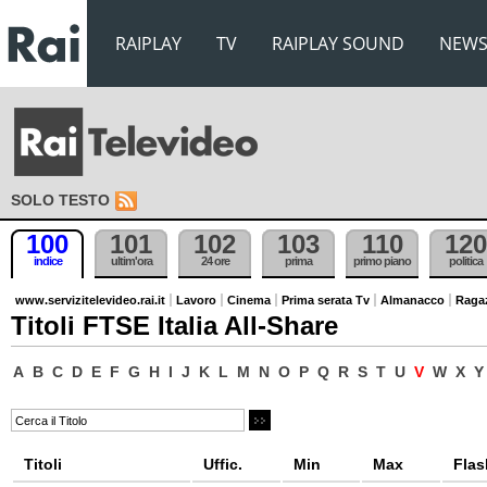
RAIPLAY
TV
RAIPLAY SOUND
NEW
SOLO TESTO
100
101
102
103
110
120
indice
ultim'ora
24 ore
prima
primo piano
politica
www.servizitelevideo.rai.it
Lavoro
Cinema
Prima serata Tv
Almanacco
Raga
Titoli FTSE Italia All-Share
A
B
C
D
E
F
G
H
I
J
K
L
M
N
O
P
Q
R
S
T
U
V
W
X
Y
Titoli
Uffic.
Min
Max
Flas