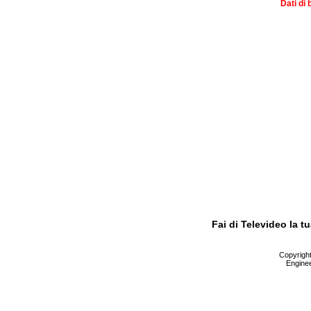
Dati di 
Fai di Televideo la 
Copyright 
Enginee